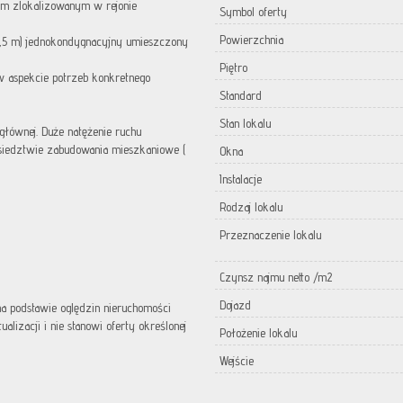
ym zlokalizowanym w rejonie
Symbol oferty
Powierzchnia
0,5 m) jednokondygnacyjny umieszczony
Piętro
 w aspekcie potrzeb konkretnego
Standard
Stan lokalu
głównej. Duże natężenie ruchu
iedztwie zabudowania mieszkaniowe (
Okna
Instalacje
Rodzaj lokalu
Przeznaczenie lokalu
Czynsz najmu netto /m2
Dojazd
 na podstawie oględzin nieruchomości
lizacji i nie stanowi oferty określonej
Położenie lokalu
Wejście