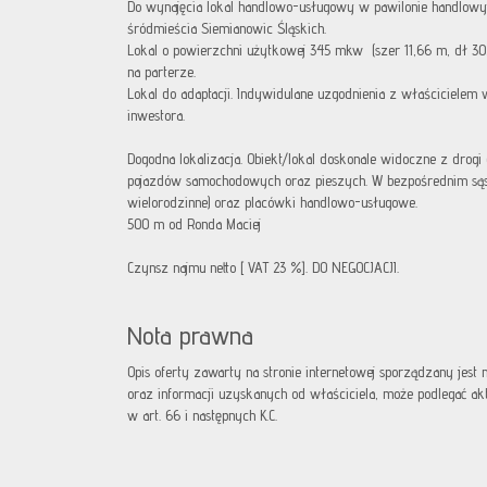
Do wynajęcia lokal handlowo-usługowy w pawilonie handlow
śródmieścia Siemianowic Śląskich.
Lokal o powierzchni użytkowej 345 mkw (szer 11,66 m, dł 3
na parterze.
Lokal do adaptacji. Indywidulane uzgodnienia z właścicielem
inwestora.
Dogodna lokalizacja. Obiekt/lokal doskonale widoczne z drogi 
pojazdów samochodowych oraz pieszych. W bezpośrednim sąs
wielorodzinne) oraz placówki handlowo-usługowe.
500 m od Ronda Maciej
Czynsz najmu netto [ VAT 23 %]. DO NEGOCJACJI.
Nota prawna
Opis oferty zawarty na stronie internetowej sporządzany jest
oraz informacji uzyskanych od właściciela, może podlegać aktua
w art. 66 i następnych K.C.