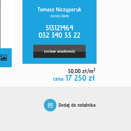
Tomasz Niczyporuk
doradca klienta
513121464
032 340 33 22
zostaw wiadomość
2
50,00 zł/m
17 250 zł
cena:
Dodaj do notatnika