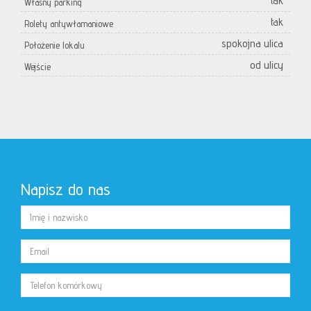
tak
Własny parking
tak
Rolety antywłamaniowe
spokojna ulica
Położenie lokalu
od ulicy
Wejście
Napisz do nas