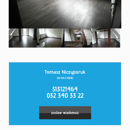
Kontakt
Tomasz Niczyporuk
doradca klienta
513121464
032 340 33 22
zostaw wiadomość