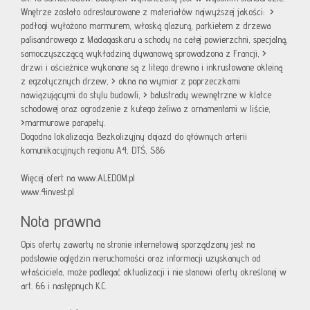
Wnętrze zostało odrestaurowane z materiałów najwyższej jakości:
>
podłogi wyłożono marmurem, włoską glazurą, parkietem z drzewa
palisandrowego z Madagaskaru a schody na całej powierzchni, specjalną,
samoczyszczącą wykładziną dywanową sprowadzona z Francji,
>
drzwi i ościeżnice wykonane są z litego drewna i inkrustowane okleiną
z egzotycznych drzew,
>
okna na wymiar z poprzeczkami
nawiązującymi do stylu budowli,
>
balustrady wewnętrzne w klatce
schodowej oraz ogrodzenie z kutego żeliwa z ornamentami w liście,
>
marmurowe parapety.
Dogodna lokalizacja. Bezkolizyjny dojazd do głównych arterii
komunikacyjnych regionu A4, DTŚ, S86
Więcej ofert na www.ALEDOM.pl
www.4invest.pl
Nota prawna
Opis oferty zawarty na stronie internetowej sporządzany jest na
podstawie oględzin nieruchomości oraz informacji uzyskanych od
właściciela, może podlegać aktualizacji i nie stanowi oferty określonej w
art. 66 i następnych K.C.