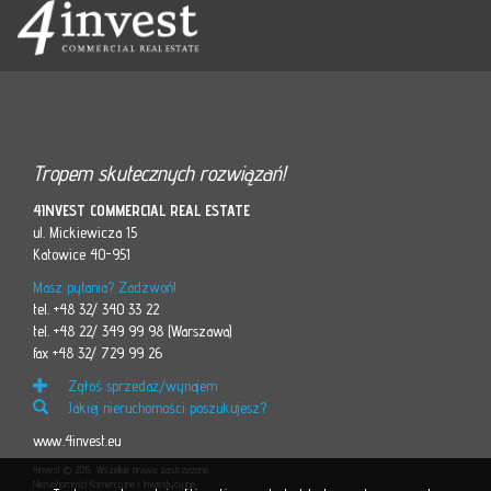
Tropem skutecznych rozwiązań!
4INVEST COMMERCIAL REAL ESTATE
ul. Mickiewicza 15
Katowice 40-951
Masz pytania? Zadzwoń!
tel. +48 32/ 340 33 22
tel. +48 22/ 349 99 98 (Warszawa)
fax +48 32/ 729 99 26
Zgłoś sprzedaż/wynajem
Jakiej nieruchomości poszukujesz?
www.4invest.eu
4invest © 2015. Wszelkie prawa zastrzeżone
Nieruchomości Komercyjne i Inwestycyjne