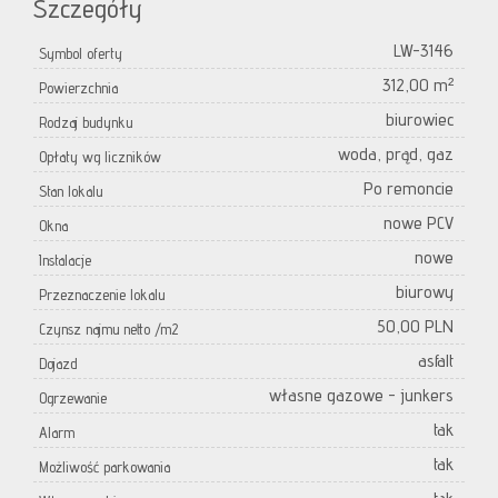
Szczegóły
LW-3146
Symbol oferty
312,00 m²
Powierzchnia
biurowiec
Rodzaj budynku
woda, prąd, gaz
Opłaty wg liczników
Po remoncie
Stan lokalu
nowe PCV
Okna
nowe
Instalacje
biurowy
Przeznaczenie lokalu
50,00 PLN
Czynsz najmu netto /m2
asfalt
Dojazd
własne gazowe - junkers
Ogrzewanie
tak
Alarm
tak
Możliwość parkowania