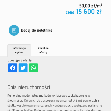
2
50,00 zł/m
15 600 zł
cena:
Dodaj do notatnika
Informacje
Podobne
ogólne
oferty
Udostępnij ofertę
Opis nieruchomości
Kameralny modernistyczny budynek biurowy zlokalizowany w
śródmieściu Katowic Do dyspozycji najemcy jest 312 m2 powierzchni
użytkowej ulokowane na czterech kondygnacjach, wyłączny parking na
ok. 10 samochodów. Budynek wykończony jest w wysokim standardzie.