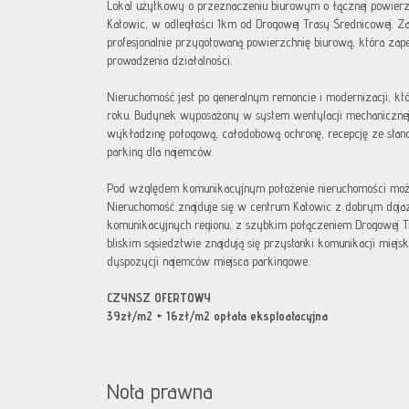
Lokal użytkowy o przeznaczeniu biurowym o łącznej powier
Katowic, w odległości 1km od Drogowej Trasy Średnicowej. Z
profesjonalnie przygotowaną powierzchnię biurową, która za
prowadzenia działalności.
Nieruchomość jest po generalnym remoncie i modernizacji, kt
roku. Budynek wyposażony w system wentylacji mechanicznej 
wykładzinę połogową, całodobową ochronę, recepcję ze stano
parking dla najemców.
Pod względem komunikacyjnym położenie nieruchomości można
Nieruchomość znajduje się w centrum Katowic z dobrym doja
komunikacyjnych regionu, z szybkim połączeniem Drogowej Tr
bliskim sąsiedztwie znajdują się przystanki komunikacji miejs
dyspozycji najemców miejsca parkingowe.
CZYNSZ OFERTOWY
39zł/m2 + 16zł/m2 opłata eksploatacyjna
Nota prawna