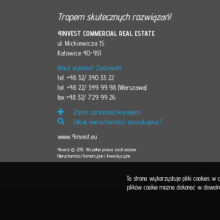
Tropem skutecznych rozwiązań!
4INVEST COMMERCIAL REAL ESTATE
ul. Mickiewicza 15
Katowice 40-951
Masz pytania? Zadzwoń!
tel. +48 32/ 340 33 22
tel. +48 22/ 349 99 98 (Warszawa)
fax +48 32/ 729 99 26
Zgłoś sprzedaż/wynajem
Jakiej nieruchomości poszukujesz?
www.4invest.eu
4invest © 2015. Wszelkie prawa zastrzeżone
Nieruchomości Komercyjne i Inwestycyjne
Ta strona wykorzystuje pliki cookies w
plików cookie można dokonać w dowolnej