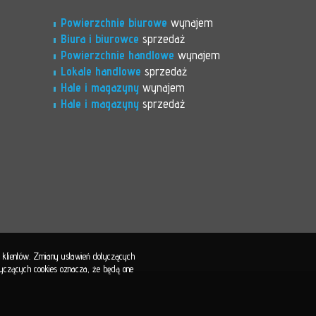
Powierzchnie biurowe
wynajem
Biura i biurowce
sprzedaż
Powierzchnie handlowe
wynajem
Lokale handlowe
sprzedaż
Hale i magazyny
wynajem
Hale i magazyny
sprzedaż
b klientów. Zmiany ustawień dotyczących
otyczących cookies oznacza, że będą one