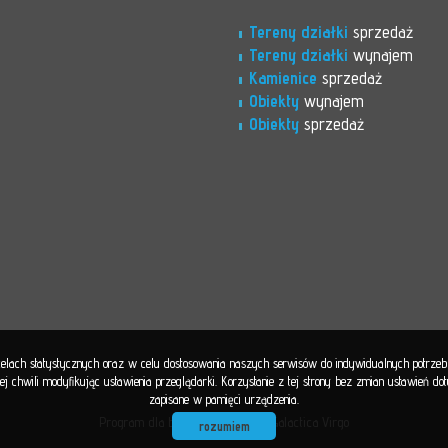
Tereny działki
sprzedaż
Tereny działki
wynajem
Kamienice
sprzedaż
Obiekty
wynajem
Obiekty
sprzedaż
 celach statystycznych oraz w celu dostosowania naszych serwisów do indywidualnych potrze
 chwili modyfikując ustawienia przeglądarki. Korzystanie z tej strony bez zmian ustawień d
zapisane w pamięci urządzenia.
Program dla biur nieruchomości
Galactica Virgo
rozumiem