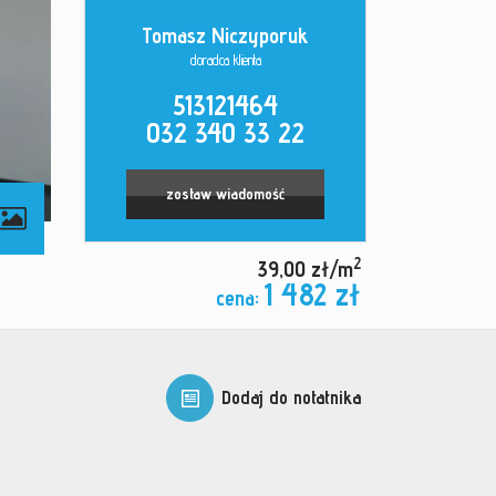
Tomasz Niczyporuk
doradca klienta
513121464
032 340 33 22
zostaw wiadomość
2
39,00 zł/m
1 482 zł
cena:
Dodaj do notatnika