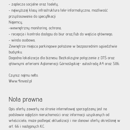
zaplecza socjalne oraz toalety,
-
najwyższej klasy infrastruktura tele-informatyczna, możliwość
-
przystosowania do specyfikacji
Najemcy,
wewnętrzny monitoring, ochrona,
-
recepcja i kontrola dostępu do biur oraz/lub do wejścia głównego,
-
winda osobowa,
-
Zewnętrze miejsca parkingowe położone w bezposrednim sąsiedztwie
budynku.
Dogodna lokalizacja dla biznesu. Bezkolizyjne połączenie z DTŚ oraz
głównymi arteriami Aglomeracji Górnośląskiej- autostradą A4 oraz S86.
Czynsz najmu netto.
Www.4invest.pl
Nota prawna
Opis oferty zawarty na stronie internetowej sporządzany jest na
podstawie oględzin nieruchomości oraz informacji uzyskanych od
właściciela, może podlegać aktualizacji i nie stanowi oferty określonej w
art. 66 i następnych K.C.