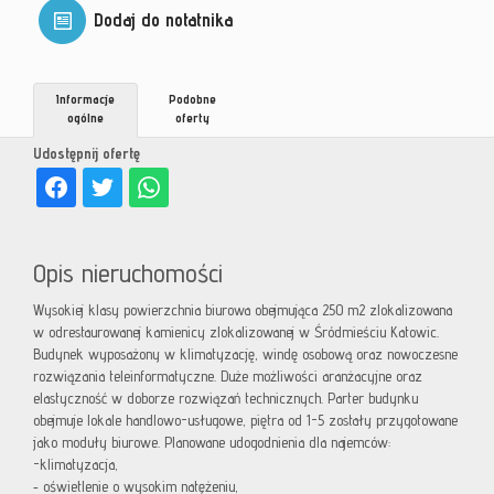
Dodaj do notatnika
Informacje
Podobne
ogólne
oferty
Udostępnij ofertę
Opis nieruchomości
Wysokiej klasy powierzchnia biurowa obejmująca 250 m2 zlokalizowana
w odrestaurowanej kamienicy zlokalizowanej w Śródmieściu Katowic.
Budynek wyposażony w klimatyzację, windę osobową oraz nowoczesne
rozwiązania teleinformatyczne. Duże możliwości aranżacyjne oraz
elastyczność w doborze rozwiązań technicznych. Parter budynku
obejmuje lokale handlowo-usługowe, piętra od 1-5 zostały przygotowane
jako moduły biurowe. Planowane udogodnienia dla najemców:
-klimatyzacja,
oświetlenie o wysokim natężeniu,
-