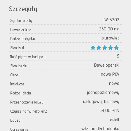
Szczegóły
LW-3202
Symbol oferty
250,00 m²
Powierzchnia
biurowiec
Rodzaj budynku
Standard
5
Ilość pięter w budynku
Deweloperski
Stan lokalu
nowe PCV
Okna
nowe
Instalacje
jednopoziomowy
Rodzaj lokalu
usługowy, biurowy
Przeznaczenie lokalu
59,00 PLN
Czynsz najmu netto /m2
asfalt
Dojazd
własne dla budynku
Ogrzewanie