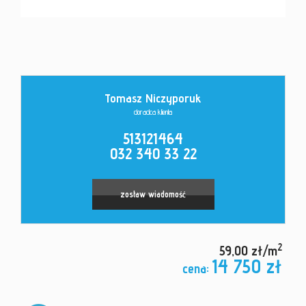
Kontakt
Tomasz Niczyporuk
doradca klienta
513121464
032 340 33 22
zostaw wiadomość
2
59,00 zł/m
14 750 zł
cena: