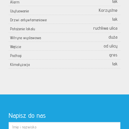
tak
Alarm
Korzystne
Usytuowanie
tak
Drzwi antywłamaniowe
ruchliwa ulica
Położenie lokalu
duża
Witryna wystawowa
od ulicy
Wejście
gres
Podłogi
tak
Klimatyzacja
Napisz do nas