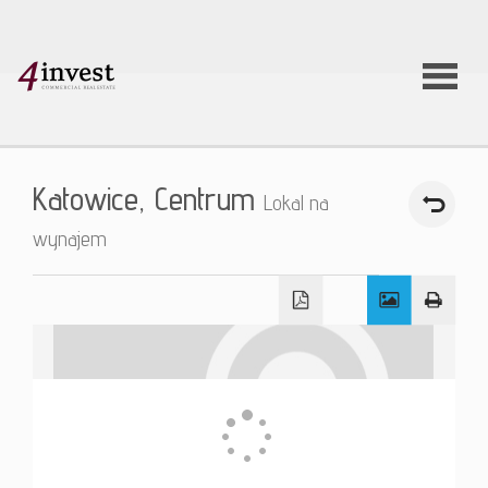
O firmie
Katowice,
Centrum
Lokal na
Usługi
wynajem
Oferty
nieruchom
Aktualnoś