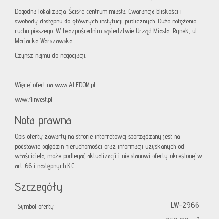
Dogodna lokalizacja. Ścisłe centrum miasta. Gwarancja bliskości i
swobody dostępnu do głównych instytucji publicznych. Duże natężenie
ruchu pieszego. W beazpośrednim sąsiedztwie Urząd Miasta, Rynek, ul.
Mariacka Warszawska.
Czynsz najmu do negocjacji.
Więcej ofert na www.ALEDOM.pl
www.4invest.pl
Nota prawna
Opis oferty zawarty na stronie internetowej sporządzany jest na
podstawie oględzin nieruchomości oraz informacji uzyskanych od
właściciela, może podlegać aktualizacji i nie stanowi oferty określonej w
art. 66 i następnych K.C.
Szczegóły
LW-2966
Symbol oferty