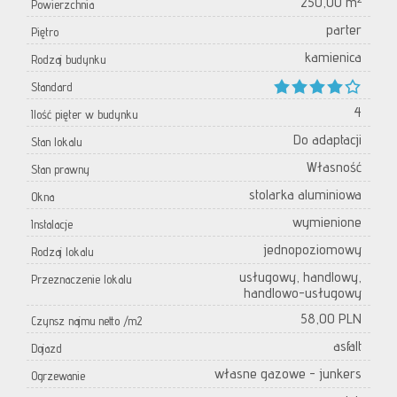
250,00 m²
Powierzchnia
parter
Piętro
kamienica
Rodzaj budynku
Standard
4
Ilość pięter w budynku
Do adaptacji
Stan lokalu
Własność
Stan prawny
stolarka aluminiowa
Okna
wymienione
Instalacje
jednopoziomowy
Rodzaj lokalu
usługowy, handlowy,
Przeznaczenie lokalu
handlowo-usługowy
58,00 PLN
Czynsz najmu netto /m2
asfalt
Dojazd
własne gazowe - junkers
Ogrzewanie