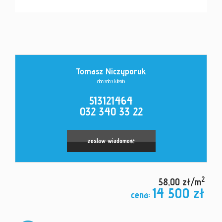
Kontakt
Tomasz Niczyporuk
doradca klienta
513121464
032 340 33 22
zostaw wiadomość
2
58,00 zł/m
14 500 zł
cena: