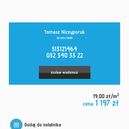
Kontakt
Tomasz Niczyporuk
doradca klienta
513121464
032 340 33 22
zostaw wiadomość
2
19,00 zł/m
1 197 zł
cena:
Dodaj do notatnika