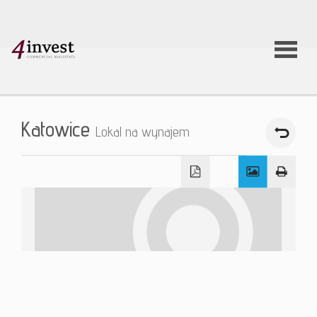
O firmie
Katowice
Lokal na wynajem
Usługi
Oferty
nieruchom
Aktualnoś