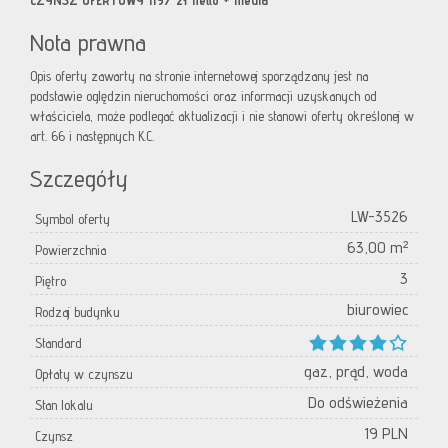
CZYNSZ OFERTOWY 1197 zł netto + media
Nota prawna
Opis oferty zawarty na stronie internetowej sporządzany jest na
podstawie oględzin nieruchomości oraz informacji uzyskanych od
właściciela, może podlegać aktualizacji i nie stanowi oferty określonej w
art. 66 i następnych K.C.
Szczegóły
LW-3526
Symbol oferty
63,00 m²
Powierzchnia
3
Piętro
biurowiec
Rodzaj budynku
Standard
gaz, prąd, woda
Opłaty w czynszu
Do odświeżenia
Stan lokalu
19 PLN
Czynsz