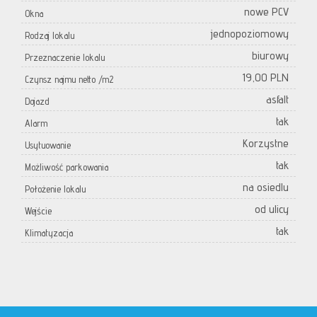
nowe PCV
Okna
jednopoziomowy
Rodzaj lokalu
biurowy
Przeznaczenie lokalu
19,00 PLN
Czynsz najmu netto /m2
asfalt
Dojazd
tak
Alarm
Korzystne
Usytuowanie
tak
Możliwość parkowania
na osiedlu
Położenie lokalu
od ulicy
Wejście
tak
Klimatyzacja