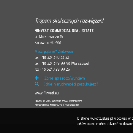
Tropem skutecznych rozwiązań!
4INVEST COMMERCIAL REAL ESTATE
ul. Mickiewicza 15
Katowice 40-951
Masz pytania? Zadzwoń!
tel. +48 32/ 340 33 22
tel. +48 22/ 349 99 98 (Warszawa)
fax +48 32/ 729 99 26
Zgłoś sprzedaż/wynajem
Jakiej nieruchomości poszukujesz?
www.4invest.eu
4invest © 2015. Wszelkie prawa zastrzeżone
Nieruchomości Komercyjne i Inwestycyjne
Ta strona wykorzystuje pliki cookies w
plików cookie można dokonać w dowolnej