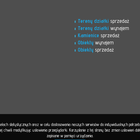
Tereny działki
sprzedaż
Tereny działki
wynajem
Kamienice
sprzedaż
Obiekty
wynajem
Obiekty
sprzedaż
 celach statystycznych oraz w celu dostosowania naszych serwisów do indywidualnych potrze
 chwili modyfikując ustawienia przeglądarki. Korzystanie z tej strony bez zmian ustawień d
zapisane w pamięci urządzenia.