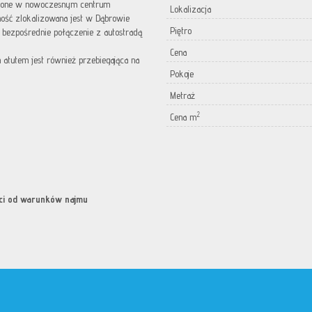
ione w nowoczesnym centrum
Lokalizacja
ość zlokalizowana jest w Dąbrowie
Piętro
 bezpośrednie połączenie z autostradą
Cena
atutem jest również przebiegająca na
Pokoje
Metraż
2
Cena m
ci od warunków najmu