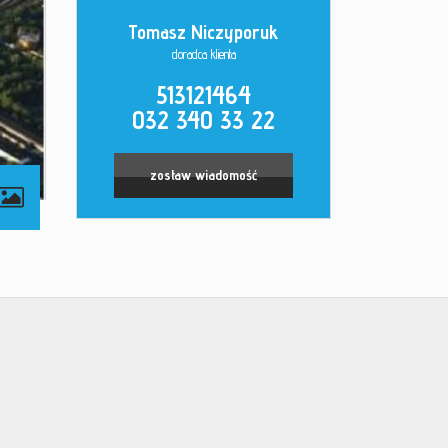
Tomasz Niczyporuk
doradca klienta
513121464
032 340 33 22
zostaw wiadomość