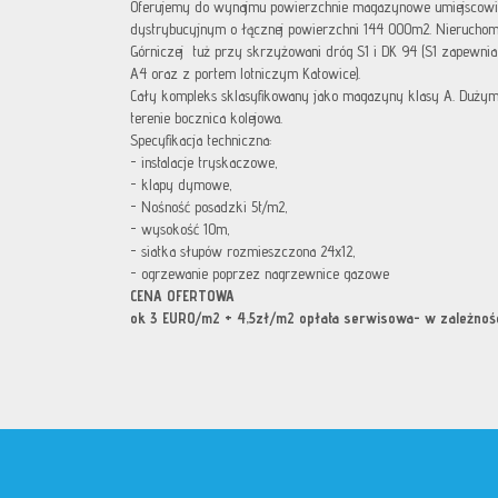
Oferujemy do wynajmu powierzchnie magazynowe umiejscow
dystrybucyjnym o łącznej powierzchni 144 000m2. Nieruchom
Górniczej tuż przy skrzyżowani dróg S1 i DK 94 (S1 zapewnia
A4 oraz z portem lotniczym Katowice).
Cały kompleks sklasyfikowany jako magazyny klasy A. Dużym 
terenie bocznica kolejowa.
Specyfikacja techniczna:
- instalacje tryskaczowe,
- klapy dymowe,
- Nośność posadzki 5t/m2,
- wysokość 10m,
- siatka słupów rozmieszczona 24x12,
- ogrzewanie poprzez nagrzewnice gazowe
CENA OFERTOWA
ok 3 EURO/m2 + 4,5zł/m2 opłata serwisowa- w zależnoś