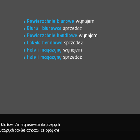
Powierzchnie biurowe
wynajem
Biura i biurowce
sprzedaż
Powierzchnie handlowe
wynajem
Lokale handlowe
sprzedaż
Hale i magazyny
wynajem
Hale i magazyny
sprzedaż
b klientów. Zmiany ustawień dotyczących
otyczących cookies oznacza, że będą one