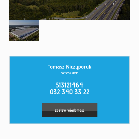
Kontakt
Tomasz Niczyporuk
doradca klienta
513121464
032 340 33 22
zostaw wiadomość