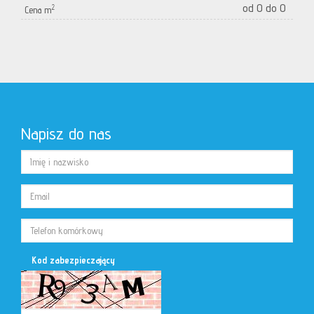
od 0 do 0
2
Cena m
Napisz do nas
Kod zabezpieczający