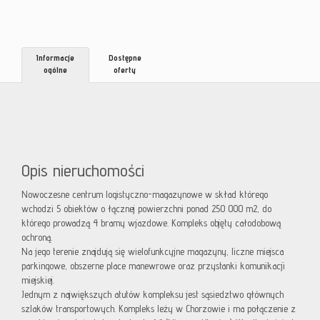
Informacje
Dostępne
ogólne
oferty
Opis nieruchomości
Nowoczesne centrum logistyczno-magazynowe w skład którego
wchodzi 5 obiektów o łącznej powierzchni ponad 250 000 m2, do
którego prowadzą 4 bramy wjazdowe. Kompleks objęty całodobową
ochroną.
Na jego terenie znajdują się wielofunkcyjne magazyny, liczne miejsca
parkingowe, obszerne place manewrowe oraz przystanki komunikacji
miejskiej.
Jednym z największych atutów kompleksu jest sąsiedztwo głównych
szlaków transportowych. Kompleks leży w Chorzowie i ma połączenie z