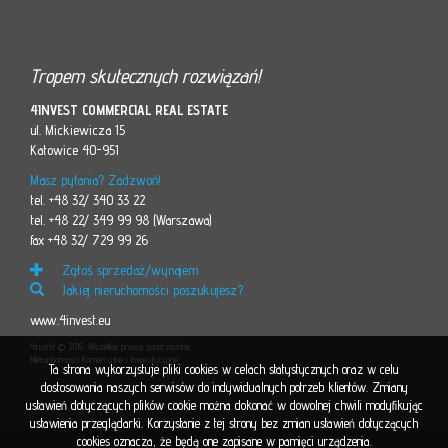
Tropem skutecznych rozwiązań!
4INVEST COMMERCIAL REAL ESTATE
ul. Mickiewicza 15
Katowice 40-951
Masz pytania? Zadzwoń!
tel. +48 32/ 340 33 22
tel. +48 22/ 349 99 98 (Warszawa)
fax +48 32/ 729 99 26
Zgłoś sprzedaż/wynajem
Jakiej nieruchomości poszukujesz?
www.4invest.eu
4invest © 2015. Wszelkie prawa zastrzeżone
Nieruchomości Komercyjne i Inwestycyjne
Ta strona wykorzystuje pliki cookies w celach statystycznych oraz w celu
dostosowania naszych serwisów do indywidualnych potrzeb klientów. Zmiany
ustawień dotyczących plików cookie można dokonać w dowolnej chwili modyfikując
ustawienia przeglądarki. Korzystanie z tej strony bez zmian ustawień dotyczących
cookies oznacza, że będą one zapisane w pamięci urządzenia.