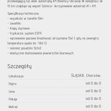
przebiegającą tuż obok autostradą A4 (Niemcy-Ukraina). W odległości ok
15 km znajduje się węzeł Sośnica- skrzyżowanie autostrad A1 i A4.
Specyfikacja techniczna:
- wysokość w świetle 10m
- świetliki
- klapy dymowe
- tryskacze, system ESFR
- ogrzewanie gazowe (możliwość utrzymania 15st C gdy na zewnątrz
temperatura spada do -18st C)
- nośność posadzki 5t/m2
- elastyczne dostosowanie powierzchni biurowych
Szczegóły
ŚLĄSKIE, Chorzów,
Lokalizacja
od 0 do 0
Piętro
od 0 do 0
Cena
od 0 do 0
Pokoje
od 0 do 0
Metraż