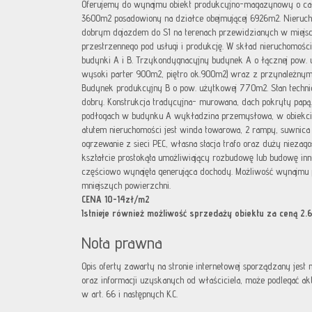
Oferujemy do wynajmu obiekt produkcyjno-magazynowy o cał
3600m2 posadowiony na działce obejmującej 6926m2. Nieruc
dobrym dojazdem do S1 na terenach przewidzianych w miejs
przestrzennego pod usługi i produkcję. W skład nieruchomoś
budynki A i B. Trzykondygnacyjny budynek A o łącznej pow.
wysoki parter 900m2, piętro ok.900m2) wraz z przynależnymi
Budynek produkcyjny B o pow. użytkowej 770m2. Stan techni
dobry. Konstrukcja tradycyjna- murowana, dach pokryty pap
podłogach w budynku A wykładzina przemysłowa, w obiekc
atutem nieruchomości jest winda towarowa, 2 rampy, suwnica 
ogrzewanie z sieci PEC, własna stacja trafo oraz duży niez
kształcie prostokąta umożliwiający rozbudowę lub budowę inn
częściowo wynajęta generująca dochody. Możliwość wynajmu 
mniejszych powierzchni.
CENA 10-14zł/m2
Istnieje również możliwość sprzedaży obiektu za ceną 2
Nota prawna
Opis oferty zawarty na stronie internetowej sporządzany jest
oraz informacji uzyskanych od właściciela, może podlegać aktua
w art. 66 i następnych K.C.