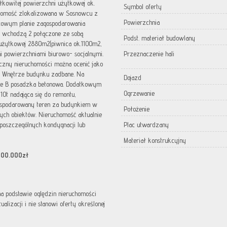
kowitej powierzchni użytkowej ok.
Symbol oferty
homość zlokalizowana w Sosnowcu z
Powierzchnia
cowym planie zagospodarowania
ci wchodzą 2 połączone ze sobą
Podst. materiał budowlany
 użytkowej 2880m2(piwnica ok.1100m2,
 powierzchniami biurowo- socjalnymi.
Przeznaczenie hali
czny nieruchomości można ocenić jako
ą. Wnętrze budynku zadbane. Na
Dojazd
ie B posadzka betonowa. Dodatkowym
Ogrzewanie
10t nadająca się do remontu,
agospodarowany teren za budynkiem w
Położenie
ych obiektów. Nieruchomość aktualnie
poszczególnych kondygnacji lub
Plac utwardzany
Materiał konstrukcyjny
.600.000zł
 na podstawie oględzin nieruchomości
lizacji i nie stanowi oferty określonej