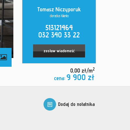
Tomasz Niczyporuk
doradca klienta
513121464
032 340 33 22
zostaw wiadomość
2
0,00 zł/m
9 900 zł
cena:
Dodaj do notatnika