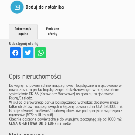
Dodaj do notatnika
Informacje
Podobne
ogólne
oferty
Udostępnij ofertę
Opis nieruchomości
Do wynajmu powierzchnie magazynowo- logistyczne umiejscowione w
nowoczesnym parku logistycznym zlokalizowanym w bezpośrednim
sąsiedztwie DK 86 (Katowice- Warszawa) na granicy miejscowości
Psary/Czeladź.
W skład oferowanego parku logistycznego wchodzić docelowo może
kilka obiektów magazynowych o łącznej powierzchni GLA 320.000 m2.
Istnieje również możliwość budowy obiektów pod specjalne wymagania
najemców (BTS-built to suit)
Obecnie dostępne powierzchnie do wynajmu zaczynają się od 1000 m2
CENA OFERTOWA OK 3 EUR/m2 netto