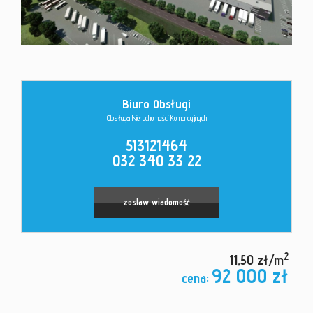
Kontakt
Biuro Obsługi
Obsługa Nieruchomości Komercyjnych
513121464
032 340 33 22
zostaw wiadomość
2
11,50 zł/m
92 000 zł
cena: