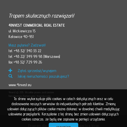
Tropem skutecznych rozwiązań!
4INVEST COMMERCIAL REAL ESTATE
ul. Mickiewicza 15
Katowice 40-951
Masz pytania? Zadzwoń!
tel. +48 32/ 340 33 22
tel. +48 22/ 349 99 98 (Warszawa)
fax +48 32/ 729 99 26
Zgłoś sprzedaż/wynajem
Jakiej nieruchomości poszukujesz?
www.4invest.eu
4invest © 2015. Wszelkie prawa zastrzeżone
Nieruchomości Komercyjne i Inwestycyjne
Ta strona wykorzystuje pliki cookies w celach statystycznych oraz w celu
dostosowania naszych serwisów do indywidualnych potrzeb klientów. Zmiany
ustawień dotyczących plików cookie można dokonać w dowolnej chwili modyfikując
ustawienia przeglądarki. Korzystanie z tej strony bez zmian ustawień dotyczących
cookies oznacza, że będą one zapisane w pamięci urządzenia.
Program dla biur nieruchomości
Galactica Virgo
rozumiem