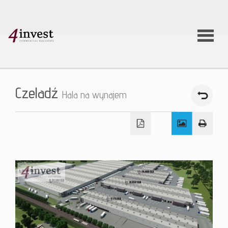
O firmie
Czeladź
Hala na wynajem
Usługi
Oferty
nieruchom
Aktualnoś