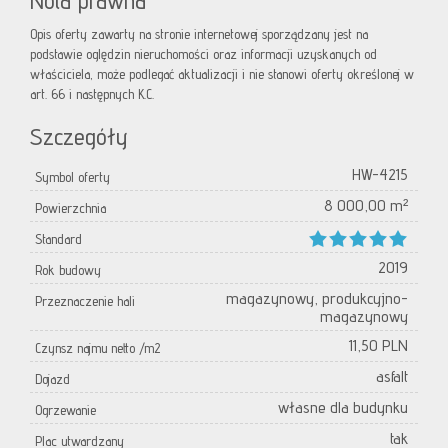
Nota prawna
Opis oferty zawarty na stronie internetowej sporządzany jest na
podstawie oględzin nieruchomości oraz informacji uzyskanych od
właściciela, może podlegać aktualizacji i nie stanowi oferty określonej w
art. 66 i następnych K.C.
Szczegóły
HW-4215
Symbol oferty
8 000,00 m²
Powierzchnia
Standard
2019
Rok budowy
magazynowy, produkcyjno-
Przeznaczenie hali
magazynowy
11,50 PLN
Czynsz najmu netto /m2
asfalt
Dojazd
własne dla budynku
Ogrzewanie
tak
Plac utwardzany