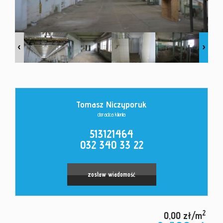
Kontakt
Tomasz Niczyporuk
doradca klienta
513121464
032 340 33 22
zostaw wiadomość
2
0,00 zł/m