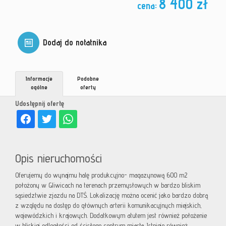
8 400 zł
cena:
Dodaj do notatnika
Informacje
Podobne
ogólne
oferty
Udostępnij ofertę
Opis nieruchomości
Oferujemy do wynajmu halę produkcyjno- magazynową 600 m2
położony w Gliwicach na terenach przemysłowych w bardzo bliskim
sąsiedztwie zjazdu na DTŚ. Lokalizację można ocenić jako bardzo dobrą
z względu na dostęp do głównych arterii komunikacyjnych miejskich,
wojewódzkich i krajowych. Dodatkowym atutem jest również położenie
w bliskiej odległości od ścisłego centrum miasta. Istnieje również