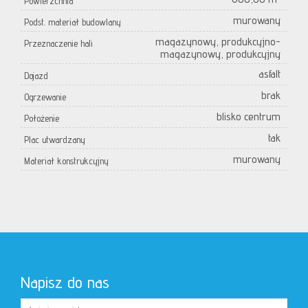
Powierzchnia
murowany
Podst. materiał budowlany
magazynowy, produkcyjno-
Przeznaczenie hali
magazynowy, produkcyjny
asfalt
Dojazd
brak
Ogrzewanie
blisko centrum
Położenie
tak
Plac utwardzany
murowany
Materiał konstrukcyjny
Napisz do nas