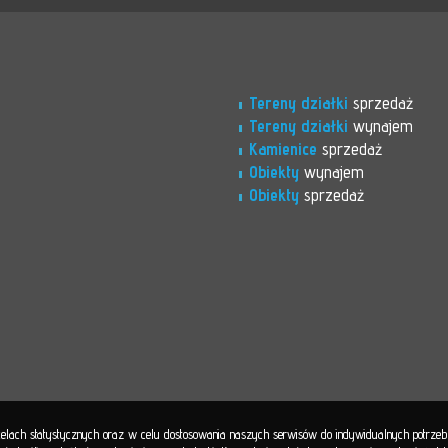
Tereny działki
sprzedaż
Tereny działki
wynajem
Kamienice
sprzedaż
Obiekty
wynajem
Obiekty
sprzedaż
 celach statystycznych oraz w celu dostosowania naszych serwisów do indywidualnych potrze