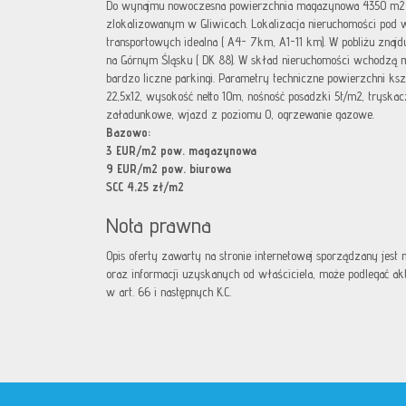
Do wynajmu nowoczesna powierzchnia magazynowa 4350 m2 u
zlokalizowanym w Gliwicach. Lokalizacja nieruchomości pod
transportowych idealna ( A4- 7km, A1-11 km). W pobliżu znajd
na Górnym Śląsku ( DK 88). W skład nieruchomości wchodzą
bardzo liczne parkingi. Parametry techniczne powierzchni kszt
22,5x12, wysokość netto 10m, nośność posadzki 5t/m2, tryska
załadunkowe, wjazd z poziomu 0, ogrzewanie gazowe.
Bazowo:
3 EUR/m2 pow. magazynowa
9 EUR/m2 pow. biurowa
SCC 4,25 zł/m2
Nota prawna
Opis oferty zawarty na stronie internetowej sporządzany jest
oraz informacji uzyskanych od właściciela, może podlegać aktua
w art. 66 i następnych K.C.