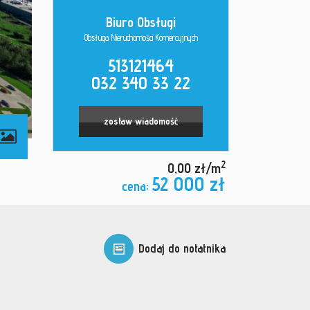
Biuro Obsługi
Obsługa Nieruchomości Komercyjnych
513121464
032 340 33 22
zostaw wiadomość
2
0,00 zł/m
52 000 zł
cena:
Dodaj do notatnika