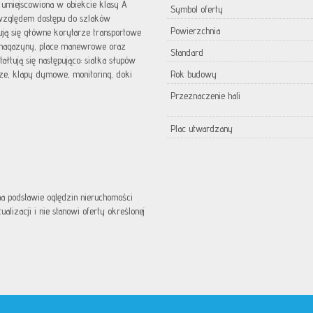
miejscowiona w obiekcie klasy A
Symbol oferty
 względem dostępu do szlaków
Powierzchnia
ują się główne korytarze transportowe
 magazyny, place manewrowe oraz
Standard
ałtują się następująco: siatka słupów
cze, klapy dymowe, monitoring, doki
Rok budowy
Przeznaczenie hali
Plac utwardzany
 na podstawie oględzin nieruchomości
lizacji i nie stanowi oferty określonej