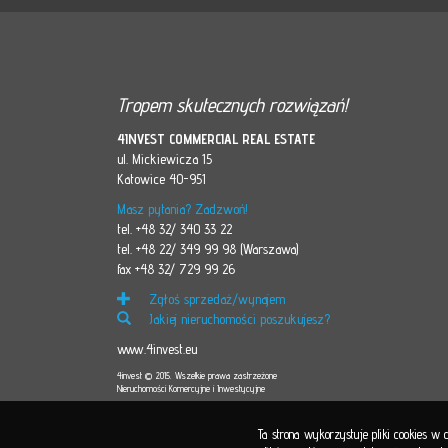
Tropem skutecznych rozwiązań!
4INVEST COMMERCIAL REAL ESTATE
ul. Mickiewicza 15
Katowice 40-951
Masz pytania? Zadzwoń!
tel. +48 32/ 340 33 22
tel. +48 22/ 349 99 98 (Warszawa)
fax +48 32/ 729 99 26
Zgłoś sprzedaż/wynajem
Jakiej nieruchomości poszukujesz?
www.4invest.eu
4invest © 2015. Wszelkie prawa zastrzeżone
Nieruchomości Komercyjne i Inwestycyjne
Ta strona wykorzystuje pliki cookies w