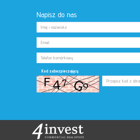
Napisz do nas
Kod zabezpieczający