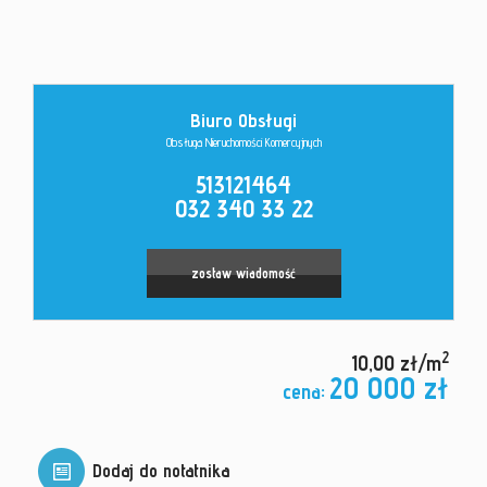
Kontakt
Biuro Obsługi
Obsługa Nieruchomości Komercyjnych
513121464
032 340 33 22
zostaw wiadomość
2
10,00 zł/m
20 000 zł
cena:
Dodaj do notatnika