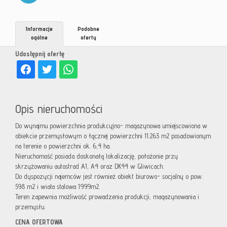
Informacje
Podobne
ogólne
oferty
Udostępnij ofertę
Opis nieruchomości
Do wynajmu powierzchnia produkcyjno- magazynowa umiejscowiona w
obiekcie przemysłowym o łącznej powierzchni 11.263 m2 posadowionym
na terenie o powierzchni ok. 6,4 ha.
Nieruchomość posiada doskonałą lokalizację, położonie przy
skrzyżowaniu autostrad A1, A4 oraz DK44 w Gliwicach.
Do dyspozycji najemców jest również obiekt biurowo- socjalny o pow.
598 m2 i wiata stalowa 1999m2.
Teren zapewnia możliwość prowadzenia produkcji, magazynowania i
przemysłu.
CENA OFERTOWA