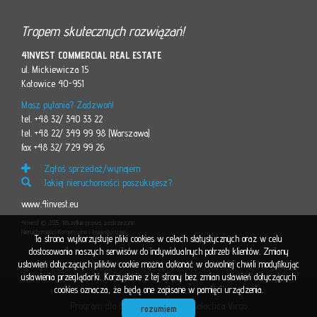
Tropem skutecznych rozwiązań!
4INVEST COMMERCIAL REAL ESTATE
ul. Mickiewicza 15
Katowice 40-951
Masz pytania? Zadzwoń!
tel. +48 32/ 340 33 22
tel. +48 22/ 349 99 98 (Warszawa)
fax +48 32/ 729 99 26
Zgłoś sprzedaż/wynajem
Jakiej nieruchomości poszukujesz?
www.4invest.eu
4invest © 2015. Wszelkie prawa zastrzeżone
Nieruchomości Komercyjne i Inwestycyjne
Ta strona wykorzystuje pliki cookies w celach statystycznych oraz w celu
dostosowania naszych serwisów do indywidualnych potrzeb klientów. Zmiany
ustawień dotyczących plików cookie można dokonać w dowolnej chwili modyfikując
ustawienia przeglądarki. Korzystanie z tej strony bez zmian ustawień dotyczących
cookies oznacza, że będą one zapisane w pamięci urządzenia.
Program dla biur nieruchomości
Galactica Virgo
rozumiem