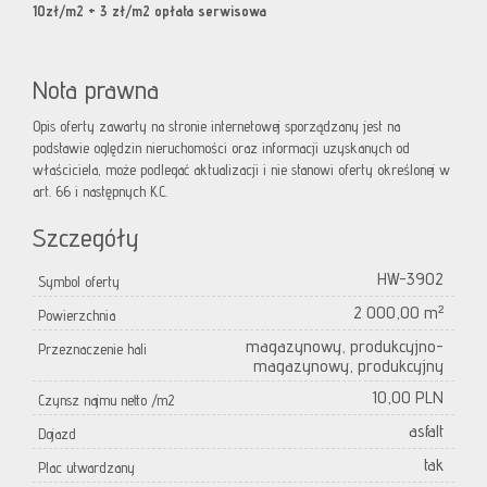
10zł/m2 + 3 zł/m2 opłata serwisowa
Nota prawna
Opis oferty zawarty na stronie internetowej sporządzany jest na
podstawie oględzin nieruchomości oraz informacji uzyskanych od
właściciela, może podlegać aktualizacji i nie stanowi oferty określonej w
art. 66 i następnych K.C.
Szczegóły
HW-3902
Symbol oferty
2 000,00 m²
Powierzchnia
magazynowy, produkcyjno-
Przeznaczenie hali
magazynowy, produkcyjny
10,00 PLN
Czynsz najmu netto /m2
asfalt
Dojazd
tak
Plac utwardzany