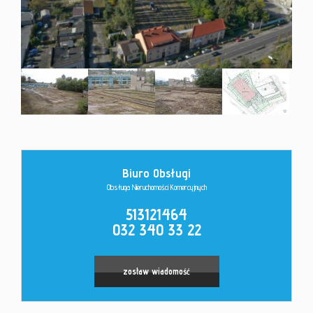
Kontakt
Biuro Obsługi
Leaflet
|
©
OpenStreetMap
contributors
Obsługa Nieruchomości Komercyjnych
513121464
032 340 33 22
zostaw wiadomość