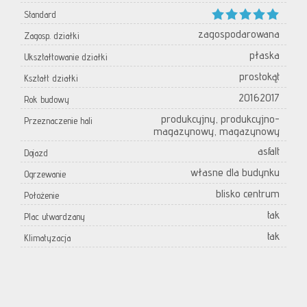
Standard
zagospodarowana
Zagosp. działki
płaska
Ukształtowanie działki
prostokąt
Kształt działki
20162017
Rok budowy
produkcyjny, produkcyjno-
Przeznaczenie hali
magazynowy, magazynowy
asfalt
Dojazd
własne dla budynku
Ogrzewanie
blisko centrum
Położenie
tak
Plac utwardzany
tak
Klimatyzacja