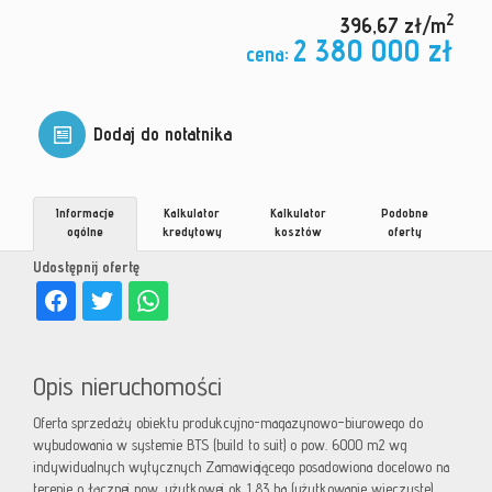
2
396,67 zł/m
2 380 000 zł
cena:
Dodaj do notatnika
Informacje
Kalkulator
Kalkulator
Podobne
ogólne
kredytowy
kosztów
oferty
Udostępnij ofertę
Opis nieruchomości
Oferta sprzedaży obiektu produkcyjno-magazynowo–biurowego do
wybudowania w systemie BTS (build to suit) o pow. 6000 m2 wg
indywidualnych wytycznych Zamawiającego posadowiona docelowo na
terenie o łącznej pow. użytkowej ok 1,83 ha (użytkowanie wieczyste).