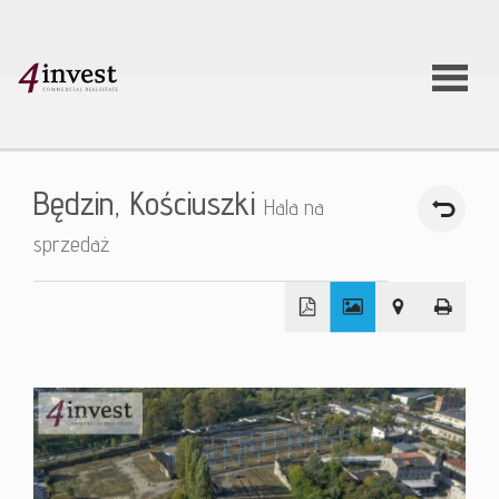
O firmie
Będzin,
Kościuszki
Hala na
Usługi
sprzedaż
Oferty
+
nieruchom
−
Aktualnoś