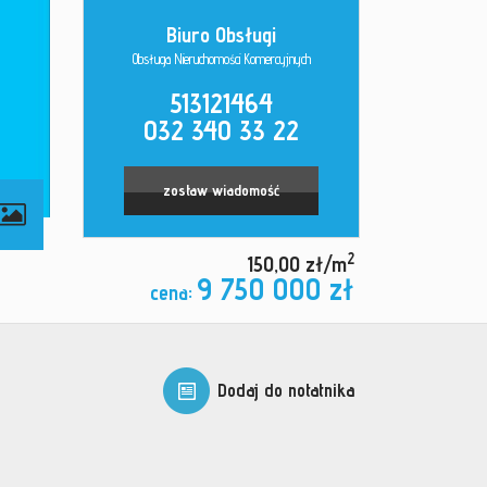
Biuro Obsługi
Obsługa Nieruchomości Komercyjnych
513121464
032 340 33 22
zostaw wiadomość
2
150,00 zł/m
9 750 000 zł
cena:
Dodaj do notatnika