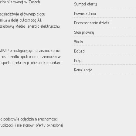
 zlokalizowanej w Żorach.
Symbol oferty
Powierzchnia
sąsiedztwie głównego ciągu
ka a dalej autostradą A1.
Przeznaczenie działki
faltową. Media:, energia elektryczna,
Stan prawny
Woda
MPZP o następującym przeznaczeniu:
Dojazd
resu handlu, gastronomi, rzemiosła w
Prąd
 sportu i rekreacji, obsługi komunikacji
Kanalizacja
 na podstawie oględzin nieruchomości
lizacji i nie stanowi oferty określonej