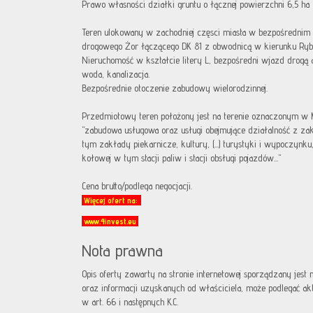
Prawo własności działki gruntu o łącznej powierzchni 6,5 ha
Teren ulokowany w zachodniej częsci miasta w bezpośrednim 
drogowego Żor łączącego DK 81 z obwodnicą w kierunku Rybni
Nieruchomość w kształcie litery L, bezpośredni wjazd drogą as
woda, kanalizacja.
Bezpośrednie otoczenie zabudowy wielorodzinnej.
Przedmiotowy teren położony jest na terenie oznaczonym w 
"zabudowa usługowa oraz usługi obejmujące działalność z zak
tym zakłady piekarnicze, kultury, (...) turystyki i wypoczynku,
kołowej w tym stacji paliw i stacji obsługi pojazdów..."
Cena brutto/podlega negocjacji.
Więcej ofert na:
www.4invest.eu
Nota prawna
Opis oferty zawarty na stronie internetowej sporządzany jest
oraz informacji uzyskanych od właściciela, może podlegać aktua
w art. 66 i następnych K.C.