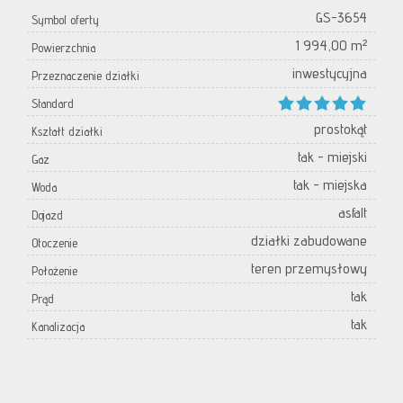
GS-3654
Symbol oferty
1 994,00 m²
Powierzchnia
inwestycyjna
Przeznaczenie działki
Standard
prostokąt
Kształt działki
tak - miejski
Gaz
tak - miejska
Woda
asfalt
Dojazd
działki zabudowane
Otoczenie
teren przemysłowy
Położenie
tak
Prąd
tak
Kanalizacja