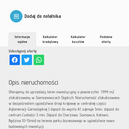
Dodaj do notatnika
Informacje
Kalkulator
Kalkulator
Podobne
ogólne
kredytowy
kosztów
oferty
Udostępnij ofertę
Opis nieruchomości
Oferujemy do sprzedaży teren inwestycyjny o powierzchni 1994 m2
zlokalizowany w Siemianowicach Śląskich. Nieruchomość zlokalizowana
w bezpośrednim sąsiedztwie drogi krajowej w centralnej części
Aglomeracji Górnośląskiej ( dojazd do węzła A1 zajmuje 5min, dojazd do
centrum Czeladzi 3 min, Dojazd do Chorzowa, Sosnowca, Katowic,
Będzina 10-15min) na terenie parku biznesowego w sąsiedztwie nowo
budowanych inwestycji.