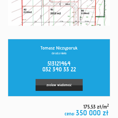
Kontakt
Tomasz Niczyporuk
doradca klienta
513121464
032 340 33 22
zostaw wiadomość
2
175,53 zł/m
350 000 zł
cena: