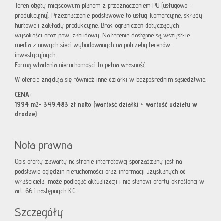
Teren objęty miejscowym planem z przeznaczeniem PU (usługowo-
produkcyjny). Przeznaczenie podstawowe to usługi komercyjne, składy
hurtowe i zakłady produkcyjne. Brak ograniczeń dotyczących
wysokości oraz pow. zabudowy. Na terenie dostępne są wszystkie
media z nowych sieci wybudowanych na potrzeby terenów
inwestycyjnych.
Formą władania nieruchomości to pełna własność.
W ofercie znajdują się również inne działki w bezpośrednim sąsiedztwie.
CENA:
1994 m2- 349.483 zł netto (wartość działki + wartość udziału w
drodze)
Nota prawna
Opis oferty zawarty na stronie internetowej sporządzany jest na
podstawie oględzin nieruchomości oraz informacji uzyskanych od
właściciela, może podlegać aktualizacji i nie stanowi oferty określonej w
art. 66 i następnych K.C.
Szczegóły