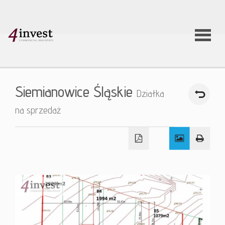
O firmie
Siemianowice Śląskie
Działka
Usługi
na sprzedaż
Oferty
nieruchom
Aktualnoś