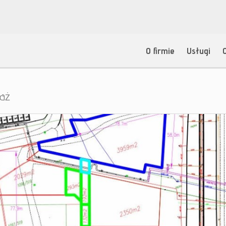
O firmie
Usługi
daż