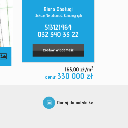
Biuro Obsługi
Obsługa Nieruchomości Komercyjnych
513121464
032 340 33 22
zostaw wiadomość
2
165,00 zł/m
330 000 zł
cena:
Dodaj do notatnika