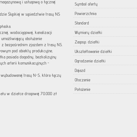
 magazynową i usługową o łącznej
Symbol oferty
Powierzchnia
zie Śląskiej w sąsiedztwie trasy NS
Standard
płaska.
cznej, wodociągowej, kanalizacji
Wymiary działki
b umożliwiający obsłużenie
Zagosp. działki
ry z bezpośrednim zjazdem z trasy NS.
wowym pod obiekty produkcyjne,
Ukształtowanie działki
ka posiada dogodny, bezkolizyjny
Ogrodzenie działki
nych arterii komunikacyjnych -
Dojazd
 wybudowanej trasy N-S, która łączy
Otoczenie
Położenie
iału w działce drogowej 70.000 zł