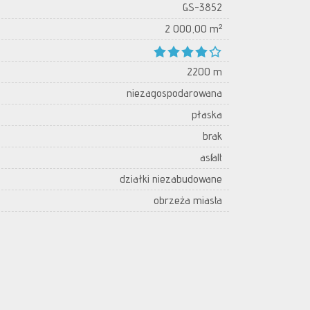
GS-3852
2 000,00 m²
2200 m
niezagospodarowana
płaska
brak
asfalt
działki niezabudowane
obrzeża miasta