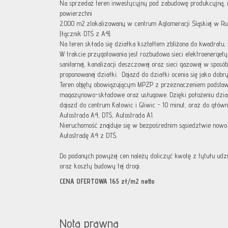
Na sprzedaż teren inwestycyjny pod zabudowę produkcyjną,
powierzchni
2.000 m2 zlokalizowany w centrum Aglomeracji Śląskiej w Rud
(łącznik DTŚ z A4).
Na teren składa się działka kształtem zbliżona do kwadratu, 
W trakcie przygotowania jest rozbudowa sieci elektroenergety
sanitarnej, kanalizacji deszczowej oraz sieci gazowej w sposó
proponowanej działki. Dojazd do działki ocenia się jako dob
Teren objęty obowiązującym MPZP z przeznaczeniem podsta
magazynowo-składowe oraz usługowe. Dzięki położeniu dział
dojazd do centrum Katowic i Gliwic - 10 minut, oraz do głów
Autostrada A4, DTŚ, Autostrada A1.
Nieruchomość znajduje się w bezpośrednim sąsiedztwie nowo
Autostradę A4 z DTŚ.
Do podanych powyżej cen należy doliczyć kwotę z tytułu udz
oraz koszty budowy tej drogi.
CENA OFERTOWA 165 zł/m2 netto
Nota prawna