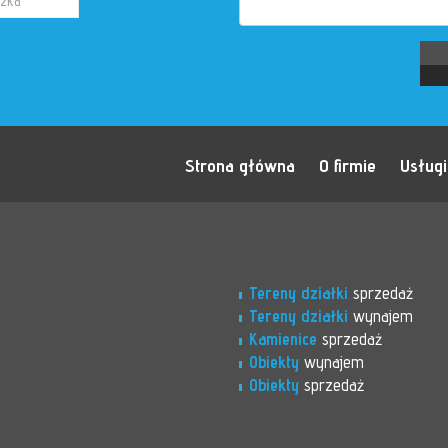
Strona główna
O firmie
Usługi
Tereny działki
sprzedaż
Tereny działki
wynajem
Kamienice
sprzedaż
Obiekty
wynajem
Obiekty
sprzedaż