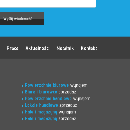
Praca
Aktualności
Notatnik
Kontakt
Powierzchnie biurowe
wynajem
Biura i biurowce
sprzedaż
Powierzchnie handlowe
wynajem
Lokale handlowe
sprzedaż
Hale i magazyny
wynajem
Hale i magazyny
sprzedaż