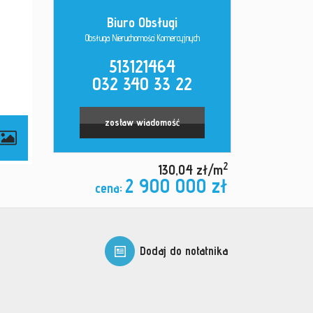
Biuro Obsługi
Obsługa Nieruchomości Komercyjnych
513121464
032 340 33 22
zostaw wiadomość
contributors
2
130,04 zł/m
2 900 000 zł
cena:
Dodaj do notatnika