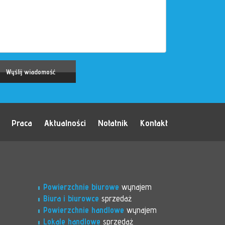
Praca
Aktualności
Notatnik
Kontakt
Powierzchnie biurowe
wynajem
Biura i biurowce
sprzedaż
Powierzchnie handlowe
wynajem
Lokale handlowe
sprzedaż