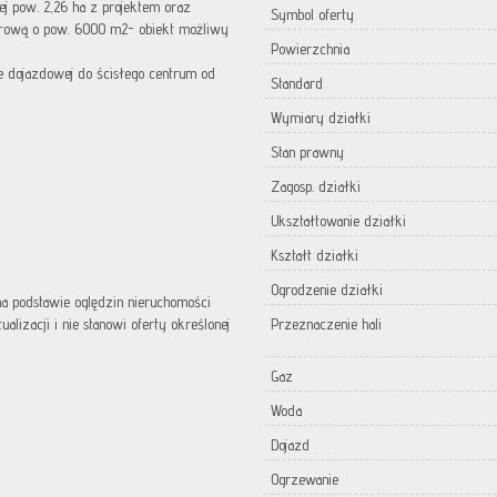
j pow. 2,26 ha z projektem oraz
Symbol oferty
urową o pow. 6000 m2- obiekt możliwy
Powierzchnia
e dojazdowej do ścisłego centrum od
Standard
Wymiary działki
Stan prawny
Zagosp. działki
Ukształtowanie działki
Kształt działki
Ogrodzenie działki
 na podstawie oględzin nieruchomości
lizacji i nie stanowi oferty określonej
Przeznaczenie hali
Gaz
Woda
Dojazd
Ogrzewanie