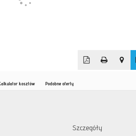
Leaflet
|
©
OpenStreetMap
Kalkulator kosztów
Podobne oferty
Szczegóły