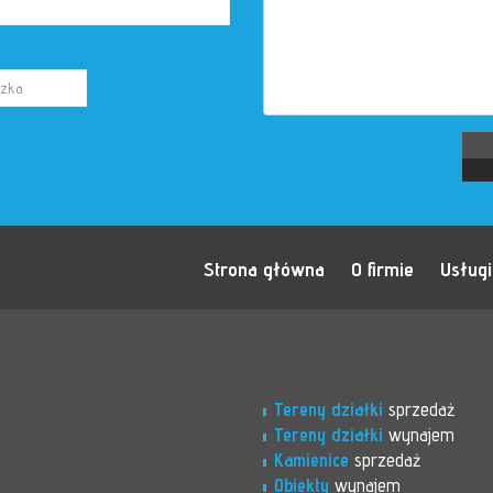
Strona główna
O firmie
Usługi
Tereny działki
sprzedaż
Tereny działki
wynajem
Kamienice
sprzedaż
Obiekty
wynajem