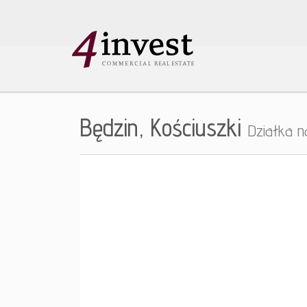
Będzin,
Kościuszki
Działka n
+
−