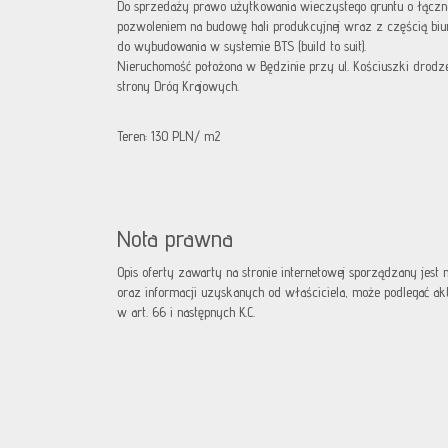
Do sprzedaży prawo użytkowania wieczystego gruntu o łączne
pozwoleniem na budowę hali produkcyjnej wraz z częścią bi
do wybudowania w systemie BTS (build to suit).
Nieruchomość położona w Będzinie przy ul. Kościuszki drodz
strony Dróg Krajowych.
Teren: 130 PLN/ m2
Nota prawna
Opis oferty zawarty na stronie internetowej sporządzany jest
oraz informacji uzyskanych od właściciela, może podlegać aktua
w art. 66 i następnych K.C.