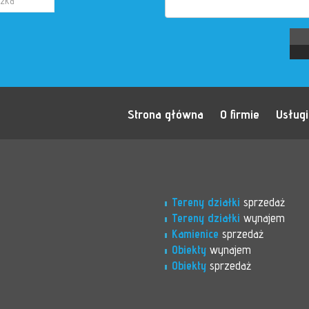
Strona główna
O firmie
Usługi
Tereny działki
sprzedaż
Tereny działki
wynajem
Kamienice
sprzedaż
Obiekty
wynajem
Obiekty
sprzedaż