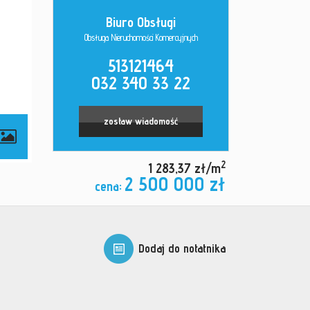
Biuro Obsługi
Obsługa Nieruchomości Komercyjnych
513121464
032 340 33 22
zostaw wiadomość
2
1 283,37 zł/m
2 500 000 zł
cena:
Dodaj do notatnika