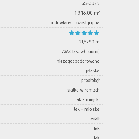
GS-3029
1 948,00 m²
budowlana, inwestycyjna
21,5x90 m
AWZ (akt wł. ziemi)
niezagospodarowana
płaska
prostokąt
siatka w ramach
tak - miejski
tak - miejska
asfalt
tak
tak