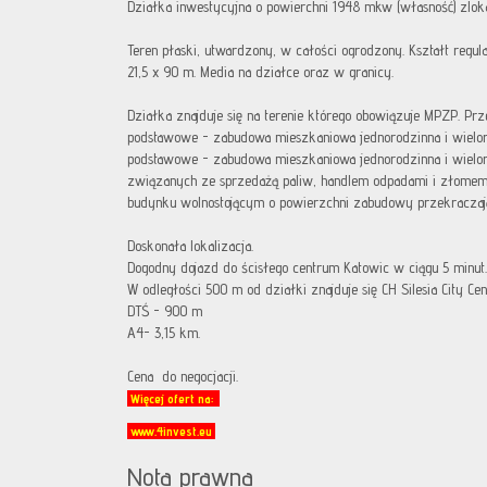
Działka inwestycyjna o powierchni 1948 mkw (własność) zloka
Teren płaski, utwardzony, w całości ogrodzony. Kształt regula
21,5 x 90 m. Media na działce oraz w granicy.
Działka znajduje się na terenie którego obowiązuje MPZP. P
podstawowe - zabudowa mieszkaniowa jednorodzinna i wielo
podstawowe - zabudowa mieszkaniowa jednorodzinna i wielor
związanych ze sprzedażą paliw, handlem odpadami i złome
budynku wolnostojącym o powierzchni zabudowy przekraczaj
Doskonała lokalizacja.
Dogodny dojazd do ścisłego centrum Katowic w ciągu 5 minut.
W odległości 500 m od działki znajduje się CH Silesia City Ce
DTŚ - 900 m
A4- 3,15 km.
Cena do negocjacji.
Więcej ofert na:
www.4invest.eu
Nota prawna