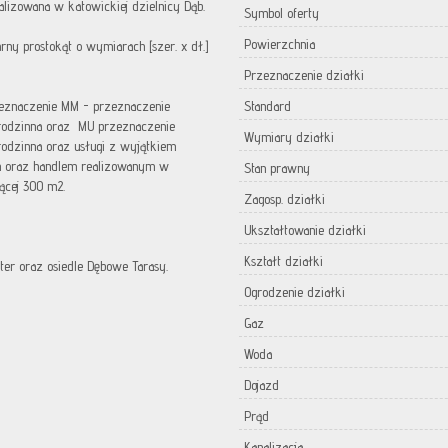
lizowana w katowickiej dzielnicy Dąb.
Symbol oferty
Powierzchnia
rny prostokąt o wymiarach [szer. x dł.]
Przeznaczenie działki
rzeznaczenie MM - przeznaczenie
Standard
rodzinna oraz MU przeznaczenie
Wymiary działki
odzinna oraz usługi z wyjątkiem
m oraz handlem realizowanym w
Stan prawny
ącej 300 m2.
Zagosp. działki
Ukształtowanie działki
Kształt działki
nter oraz osiedle Dębowe Tarasy.
Ogrodzenie działki
Gaz
Woda
Dojazd
Prąd
Kanalizacja