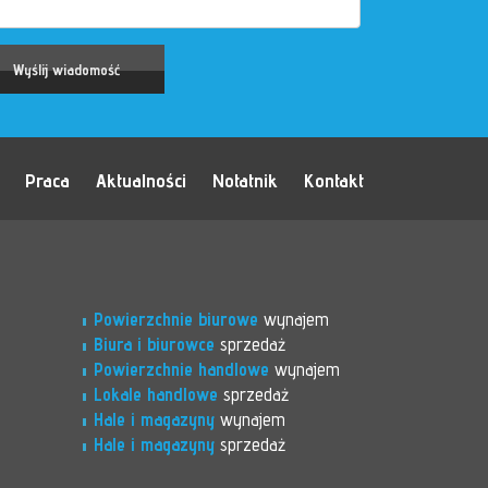
Praca
Aktualności
Notatnik
Kontakt
Powierzchnie biurowe
wynajem
Biura i biurowce
sprzedaż
Powierzchnie handlowe
wynajem
Lokale handlowe
sprzedaż
Hale i magazyny
wynajem
Hale i magazyny
sprzedaż