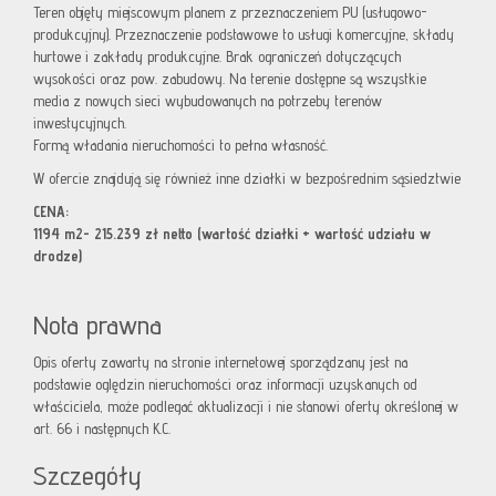
Teren objęty miejscowym planem z przeznaczeniem PU (usługowo-
produkcyjny). Przeznaczenie podstawowe to usługi komercyjne, składy
hurtowe i zakłady produkcyjne. Brak ograniczeń dotyczących
wysokości oraz pow. zabudowy. Na terenie dostępne są wszystkie
media z nowych sieci wybudowanych na potrzeby terenów
inwestycyjnych.
Formą władania nieruchomości to pełna własność.
W ofercie znajdują się również inne działki w bezpośrednim sąsiedztwie
CENA:
1194 m2- 215.239 zł netto (wartość działki + wartość udziału w
drodze)
Nota prawna
Opis oferty zawarty na stronie internetowej sporządzany jest na
podstawie oględzin nieruchomości oraz informacji uzyskanych od
właściciela, może podlegać aktualizacji i nie stanowi oferty określonej w
art. 66 i następnych K.C.
Szczegóły