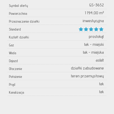
GS-3652
Symbol oferty
1 194,00 m²
Powierzchnia
inwestycyjna
Przeznaczenie działki
Standard
prostokąt
Kształt działki
tak - miejski
Gaz
tak - miejska
Woda
asfalt
Dojazd
działki zabudowane
Otoczenie
teren przemysłowy
Położenie
tak
Prąd
tak
Kanalizacja