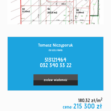
Kontakt
Tomasz Niczyporuk
doradca klienta
513121464
032 340 33 22
zostaw wiadomość
2
180,32 zł/m
215 300 zł
cena: