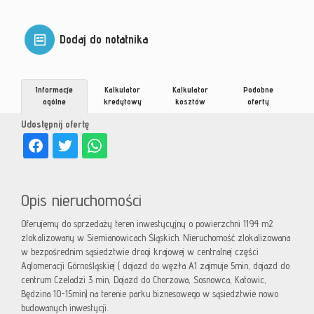
Dodaj do notatnika
Informacje
Kalkulator
Kalkulator
Podobne
ogólne
kredytowy
kosztów
oferty
Udostępnij ofertę
Opis nieruchomości
Oferujemy do sprzedaży teren inwestycyjny o powierzchni 1194 m2
zlokalizowany w Siemianowicach Śląskich. Nieruchomość zlokalizowana
w bezpośrednim sąsiedztwie drogi krajowej w centralnej części
Aglomeracji Górnośląskiej ( dojazd do węzła A1 zajmuje 5min, dojazd do
centrum Czeladzi 3 min, Dojazd do Chorzowa, Sosnowca, Katowic,
Będzina 10-15min) na terenie parku biznesowego w sąsiedztwie nowo
budowanych inwestycji.