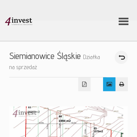
O firmie
Siemianowice Śląskie
Działka
Usługi
na sprzedaż
Oferty
nieruchom
Aktualnoś