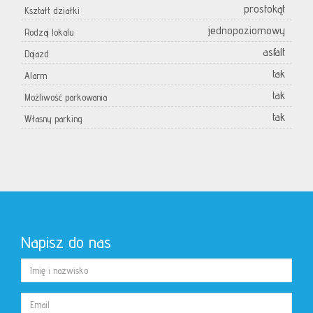
prostokąt
Kształt działki
jednopoziomowy
Rodzaj lokalu
asfalt
Dojazd
tak
Alarm
tak
Możliwość parkowania
tak
Własny parking
Napisz do nas