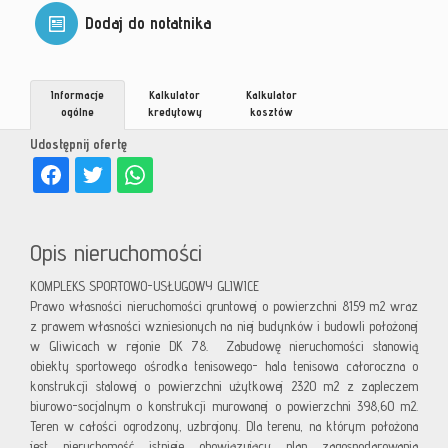
Dodaj do notatnika
Informacje
Kalkulator
Kalkulator
ogólne
kredytowy
kosztów
Udostępnij ofertę
Opis nieruchomości
KOMPLEKS SPORTOWO-USŁUGOWY GLIWICE
Prawo własności nieruchomości gruntowej o powierzchni 8159 m2 wraz
z prawem własności wzniesionych na niej budynków i budowli położonej
w Gliwicach w rejonie DK 78. Zabudowę nieruchomości stanowią
obiekty sportowego ośrodka tenisowego- hala tenisowa całoroczna o
konstrukcji stalowej o powierzchni użytkowej 2320 m2 z zapleczem
biurowo-socjalnym o konstrukcji murowanej o powierzchni 398,60 m2.
Teren w całości ogrodzony, uzbrojony. Dla terenu, na którym położona
jest nieruchomość istnieje obowiązujący plan zagospodarowania