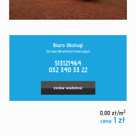
Kontakt
Biuro Obsługi
Obsługa Nieruchomości Komercyjnych
513121464
032 340 33 22
zostaw wiadomość
2
0,00 zł/m
1 zł
cena: