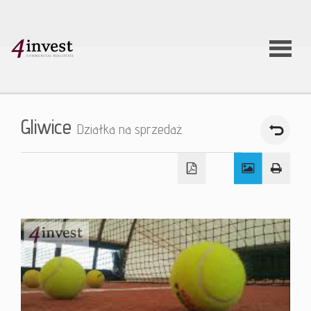
O firmie
Gliwice
Działka na sprzedaż
Usługi
Oferty
nieruchom
Aktualnoś