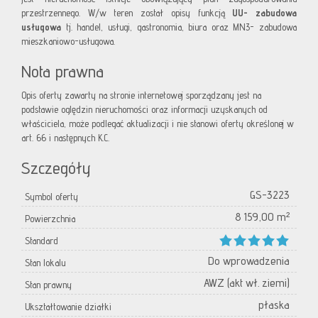
przestrzennego. W/w teren został opisy funkcją
UU- zabudowa
usługowa
tj. handel, usługi, gastronomia, biura oraz MN3- zabudowa
mieszkaniowo-usługowa.
Nota prawna
Opis oferty zawarty na stronie internetowej sporządzany jest na
podstawie oględzin nieruchomości oraz informacji uzyskanych od
właściciela, może podlegać aktualizacji i nie stanowi oferty określonej w
art. 66 i następnych K.C.
Szczegóły
GS-3223
Symbol oferty
8 159,00 m²
Powierzchnia
Standard
Do wprowadzenia
Stan lokalu
AWZ (akt wł. ziemi)
Stan prawny
płaska
Ukształtowanie działki