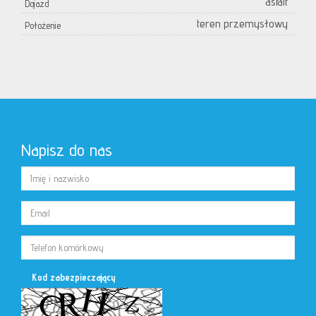
asfalt
Dojazd
teren przemysłowy
Położenie
Napisz do nas
Kod zabezpieczający