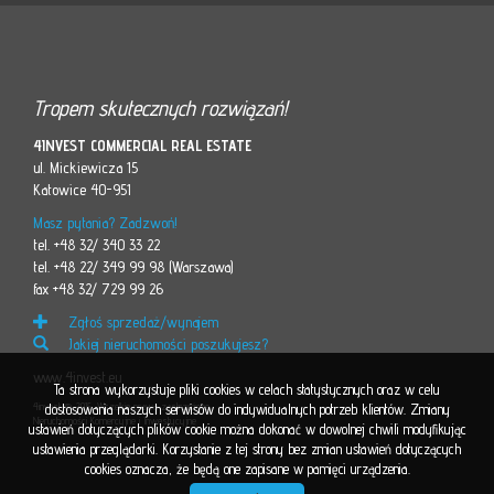
Tropem skutecznych rozwiązań!
4INVEST COMMERCIAL REAL ESTATE
ul. Mickiewicza 15
Katowice 40-951
Masz pytania? Zadzwoń!
tel. +48 32/ 340 33 22
tel. +48 22/ 349 99 98 (Warszawa)
fax +48 32/ 729 99 26
Zgłoś sprzedaż/wynajem
Jakiej nieruchomości poszukujesz?
www.4invest.eu
Ta strona wykorzystuje pliki cookies w celach statystycznych oraz w celu
dostosowania naszych serwisów do indywidualnych potrzeb klientów. Zmiany
4invest © 2015. Wszelkie prawa zastrzeżone
Nieruchomości Komercyjne i Inwestycyjne
ustawień dotyczących plików cookie można dokonać w dowolnej chwili modyfikując
ustawienia przeglądarki. Korzystanie z tej strony bez zmian ustawień dotyczących
cookies oznacza, że będą one zapisane w pamięci urządzenia.