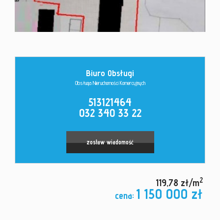
Kontakt
Biuro Obsługi
Obsługa Nieruchomości Komercyjnych
513121464
032 340 33 22
zostaw wiadomość
2
119,78 zł/m
1 150 000 zł
cena: