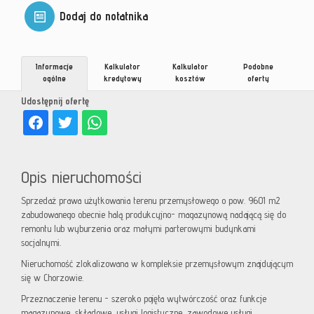
Dodaj do notatnika
Informacje
Kalkulator
Kalkulator
Podobne
ogólne
kredytowy
kosztów
oferty
Udostępnij ofertę
Opis nieruchomości
Sprzedaż prawa użytkowania terenu przemysłowego o pow. 9601 m2
zabudowanego obecnie halą produkcyjno- magazynową nadającą się do
remontu lub wyburzenia oraz małymi parterowymi budynkami
socjalnymi.
Nieruchomość zlokalizowana w kompleksie przemysłowym znajdującym
się w Chorzowie.
Przeznaczenie terenu - szeroko pojęta wytwórczość oraz funkcje
magazynowe, składowe, usługi logistyczne, zawodowe usługi