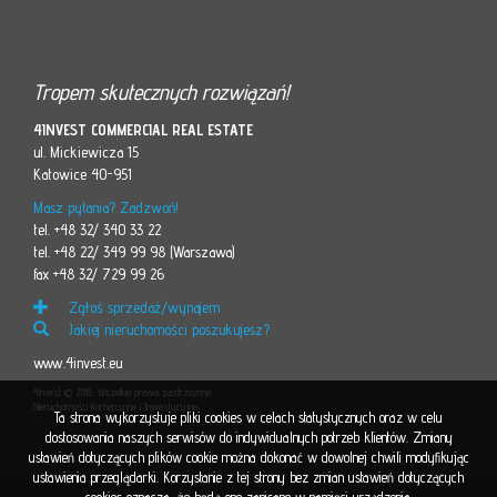
Kontakt
Tropem skutecznych rozwiązań!
4INVEST COMMERCIAL REAL ESTATE
ul. Mickiewicza 15
Katowice 40-951
Masz pytania? Zadzwoń!
tel. +48 32/ 340 33 22
tel. +48 22/ 349 99 98 (Warszawa)
fax +48 32/ 729 99 26
Zgłoś sprzedaż/wynajem
Jakiej nieruchomości poszukujesz?
www.4invest.eu
4invest © 2015. Wszelkie prawa zastrzeżone
Nieruchomości Komercyjne i Inwestycyjne
Ta strona wykorzystuje pliki cookies w celach statystycznych oraz w celu
dostosowania naszych serwisów do indywidualnych potrzeb klientów. Zmiany
ustawień dotyczących plików cookie można dokonać w dowolnej chwili modyfikując
ustawienia przeglądarki. Korzystanie z tej strony bez zmian ustawień dotyczących