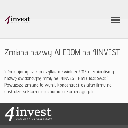
O firmie
Zmiana nazwy ALEDOM na 4INVEST
Usługi
Informujemy, iż z początkiem kwietnia 2015 r. zmieniliśmy
nazwę ewidencyjną firmy na '4INVEST Rafał Jóskowski'.
Oferty
Powyższa zmiana to wynik koncentracji działań firmy na
obsłudze sektora nieruchomości komercyjnych.
nieruchom
Aktualnoś