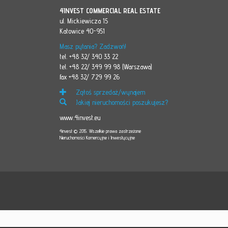
4INVEST COMMERCIAL REAL ESTATE
ul. Mickiewicza 15
Katowice 40-951
Masz pytania? Zadzwoń!
tel. +48 32/ 340 33 22
tel. +48 22/ 349 99 98 (Warszawa)
fax +48 32/ 729 99 26
Zgłoś sprzedaż/wynajem
Jakiej nieruchomości poszukujesz?
www.4invest.eu
4invest © 2015. Wszelkie prawa zastrzeżone
Nieruchomości Komercyjne i Inwestycyjne