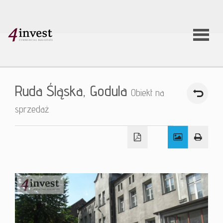
O firmie
Ruda Śląska,
Godula
Obiekt na
Usługi
sprzedaż
Oferty
nieruchom
Aktualnoś