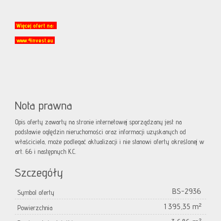
Więcej ofert na:
www.4invest.eu
Nota prawna
Opis oferty zawarty na stronie internetowej sporządzany jest na
podstawie oględzin nieruchomości oraz informacji uzyskanych od
właściciela, może podlegać aktualizacji i nie stanowi oferty określonej w
art. 66 i następnych K.C.
Szczegóły
BS-2936
Symbol oferty
1 395,35 m²
Powierzchnia