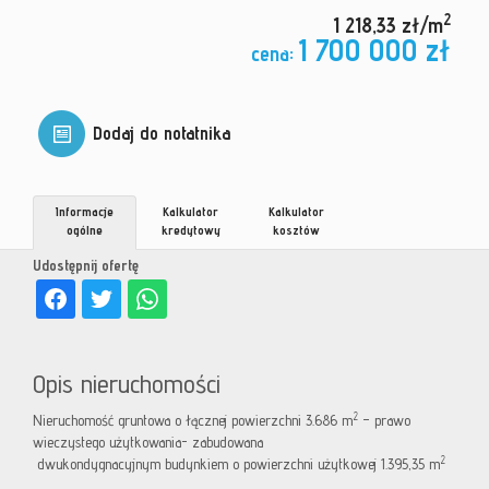
2
1 218,33 zł/m
1 700 000 zł
cena:
Dodaj do notatnika
Informacje
Kalkulator
Kalkulator
ogólne
kredytowy
kosztów
Udostępnij ofertę
Opis nieruchomości
2
Nieruchomość gruntowa o łącznej powierzchni 3.686 m
– prawo
wieczystego użytkowania- zabudowana
2
dwukondygnacyjnym budynkiem o powierzchni użytkowej 1.395,35 m