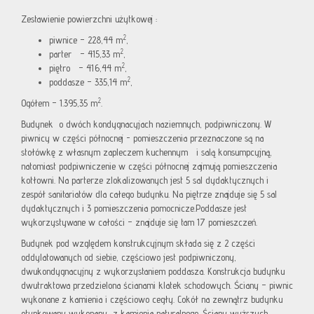
Zestawienie powierzchni użytkowej :
2
piwnice – 228,44 m
,
2
parter – 415,33 m
,
2
piętro – 416,44 m
,
2
poddasze – 335,14 m
,
2
Ogółem – 1.395,35 m
.
Budynek o dwóch kondygnacyjach naziemnych, podpiwniczony. W
piwnicy w części północnej - pomieszczenia przeznaczone są na
stołówkę z własnym zapleczem kuchennym i salą konsumpcyjną,
natomiast podpiwniczenie w części północnej zajmują pomieszczenia
kotłowni. Na parterze zlokalizowanych jest 5 sal dydaktycznych i
zespół sanitariatów dla całego budynku. Na piętrze znajduje się 5 sal
dydaktycznych i 3 pomieszczenia pomocnicze.Poddasze jest
wykorzystywane w całości – znajduje się tam 17 pomieszczeń.
Budynek pod względem konstrukcyjnym składa się z 2 części
oddylatowanych od siebie, częściowo jest podpiwniczony,
dwukondygnacyjny z wykorzystaniem poddasza. Konstrukcja budynku
dwutraktowa przedzielona ścianami klatek schodowych. Ściany – piwnic
wykonane z kamienia i częściowo cegły. Cokół na zewnątrz budynku
otynkowany wykonany z kamienia naturalnego. Ściany wyższych