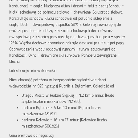
kondygnacji – cegła. Nadproża okien i drzwi – łęki z cegły.Schody –
klatki schodowej od północy stalowo – drewniane. Balustrada stalowa.
Konstrukcja schodów klatki schodowej od południa sklepienie z
cegły. Dach – dwuspadowy o spadku 58% z kalenicą równoległą do
dłuższej osi budynku. Przy klatkach schodowych dach również
dwuspadowy z kalenicą prostopadłą do dłuższej osi budynku – spadek
124%. Więźba dachowa drewniana pokryta deskami przykrytymi papą.
Odprowadzenie wody opadowej rynnami i rurami spustowymi do
kanalizacji. Okna – drewniane skrzynkowe. Parapety zewnętrzne –
blacha.
Lokalizacja nieruchomości.
Nieruchomość położona w bezpośrednim sąsiedztwie drogi
wojewódzkiej nr 925 łączącej Rybnik z Bytomiem. Odległość od :
Urzędu Miasta w Rudzie Śląskiej – 4,2 km 8 minut (Ruda
Śląska liczba mieszkańców 142.950),
centrum Bytomia – 5 km 10 minut (Bytom liczba
mieszkańców 181.617),
centrum Katowic – 16 km 17 minut (Katowice liczba
mieszkańców 306.826).
Cena ofertowa do negocjacji