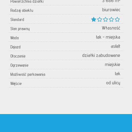
3 686 m²
Powierzchnia działki
biurowiec
Rodzaj obiektu
Standard
Własność
Stan prawny
tak - miejska
Woda
asfalt
Dojazd
działki zabudowane
Otoczenie
miejskie
Ogrzewanie
tak
Możliwość parkowania
od ulicy
Wejście