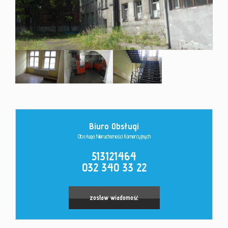
Kontakt
Biuro Obsługi
Obsługa Nieruchomości Komercyjnych
513121464
032 340 33 22
zostaw wiadomość