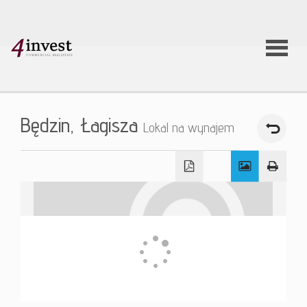
O firmie
Będzin,
Łagisza
Lokal na wynajem
Usługi
Oferty
nieruchom
Aktualnoś