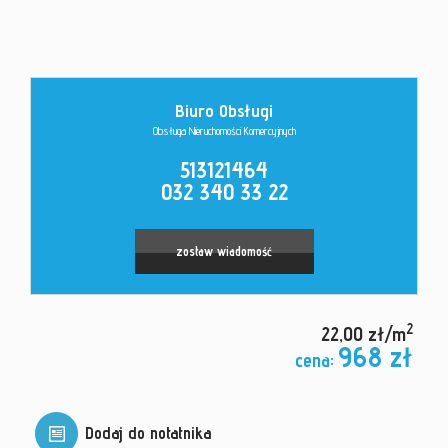
Kontakt
Biuro Obsługi
Obsługa Nieruchomości Komercyjnych
513121464
032 340 33 22
zostaw wiadomość
2
22,00 zł/m
968 zł
cena:
Dodaj do notatnika