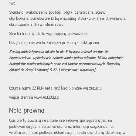
*wc
Standard wykończenia: podłogi- płytki ceramiczne, ściany-
otynkowane, pomalowane farbą emulsyjną, stolarka okienna: drewniana z
okratowaniem, drzwi: aluminiowe.
Stan techniczny lokalu wymagający odświeżenia.
Dostępne media: woda, kanalizacja, energia elektryczna.
Zasięg oddziaływania lokalu to ok 4 tysiące mieszkańców. W
bezpośrednim sąsiedztwie zabudowania jednorodzinne, bliska odległość
budynków wielorodzinnych oraz zakładów przemysłowych. Dogodny
dojazd do drogi krajowej S 86 ( Warszawa- Katowice).
Czynsz najmu 22 PLN netto /m2 Media płatne wg zużycia.
więcej ofert na www.ALEDOM.pl
Nota prawna
Opis oferty zawarty na stronie internetowej sporządzany jest na
podstawie oględzin nieruchomości oraz informacji uzyskanych od
właściciela, może podlegać aktualizacji i nie stanowi oferty określonej w