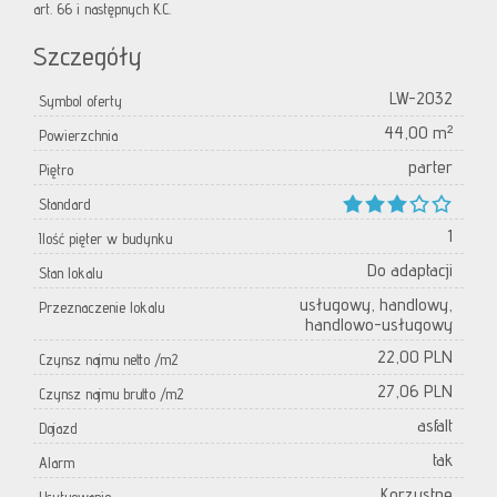
art. 66 i następnych K.C.
Szczegóły
LW-2032
Symbol oferty
44,00 m²
Powierzchnia
parter
Piętro
Standard
1
Ilość pięter w budynku
Do adaptacji
Stan lokalu
usługowy, handlowy,
Przeznaczenie lokalu
handlowo-usługowy
22,00 PLN
Czynsz najmu netto /m2
27,06 PLN
Czynsz najmu brutto /m2
asfalt
Dojazd
tak
Alarm
Korzystne