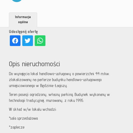
Informacje
ogólne
Udostępnij ofertę
Opis nieruchomości
Do wynajęcia lokal handlowo-usługowy o powierzchni 44 m.kw.
zlokalizowany na parterze budynku handlowo-usługowego
umiejscowionego w Będzinie Łagiszy.
Teren posesji ogrodzony, własny parking. Budynek wykonany w
technologii tradycyjnej, murowany, z roku 1995.
W skład w/w lokalu wchodzi:
*sala sprzedażowa
*zaplecze