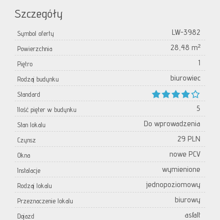
Szczegóły
LW-3982
Symbol oferty
28,48 m²
Powierzchnia
1
Piętro
biurowiec
Rodzaj budynku
Standard
5
Ilość pięter w budynku
Do wprowadzenia
Stan lokalu
29 PLN
Czynsz
nowe PCV
Okna
wymienione
Instalacje
jednopoziomowy
Rodzaj lokalu
biurowy
Przeznaczenie lokalu
asfalt
Dojazd