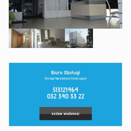
Kontakt
Biuro Obsługi
Obsługa Nieruchomości Komercyjnych
513121464
032 340 33 22
zostaw wiadomość