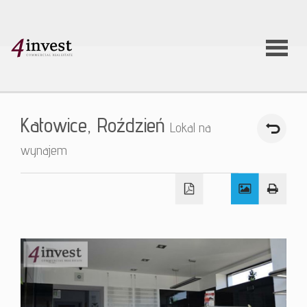
O firmie
Katowice,
Roździeń
Lokal na
Usługi
wynajem
Oferty
nieruchom
Aktualnoś