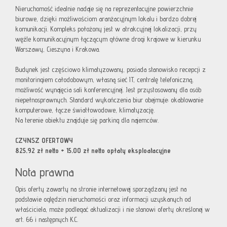
Nieruchomość idealnie nadaje się na reprezentacyjne powierzchnie
biurowe, dzięki możliwościom aranżacyjnym lokalu i bardzo dobrej
komunikacji. Kompleks położony jest w atrakcyjnej lokalizacji, przy
węźle komunikacyjnym łączącym główne drogi krajowe w kierunku
Warszawy, Cieszyna i Krakowa.
Budynek jest częściowo klimatyzowany, posiada stanowisko recepcji z
monitoringiem całodobowym, własną sieć IT, centralę telefoniczną,
możliwość wynajęcia sali konferencyjnej. Jest przystosowany dla osób
niepełnosprawnych. Standard wykończenia biur obejmuje: okablowanie
komputerowe, łącze światłowodowe, klimatyzację.
Na terenie obiektu znajduje się parking dla najemców.
CZYNSZ OFERTOWY
825,92 zł netto + 15,00 zł netto opłaty eksploatacyjne
Nota prawna
Opis oferty zawarty na stronie internetowej sporządzany jest na
podstawie oględzin nieruchomości oraz informacji uzyskanych od
właściciela, może podlegać aktualizacji i nie stanowi oferty określonej w
art. 66 i następnych K.C.