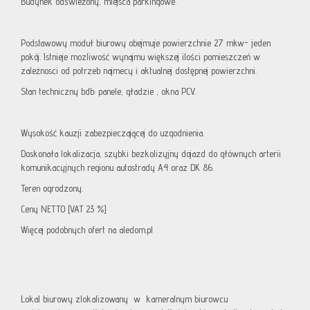
Budynek odświeżony, miejsca parkingowe.
Podstawowy moduł biurowy obejmuje powierzchnie 27 mkw- jeden
pokój. Istnieje mozliwość wynajmu większej ilości pomieszczeń w
zależnosci od potrzeb najmecy i aktualnej dostępnej powierzchni.
Stan techniczny bdb: panele, gładzie , okna PCV.
Wysokość kauzji zabezpieczającej do uzgodnienia.
Doskonała lokalizacja, szybki bezkolizyjny dojazd do głównych arterii
komunikacyjnych regionu autostrady A4 oraz DK 86.
Teren ogrodzony.
Ceny NETTO [VAT 23 %]
Więcej podobnych ofert na aledom.pl
Lokal biurowy zlokalizowany w kameralnym biurowcu