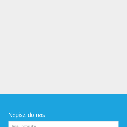
parking dla najemców ...
Powierzchnia
Piętro
2
23,47 m
2
2
Cena za m
39,97 zł
938
cena
zł
Dodaj do notatnika
zobacz więcej
Napisz do nas