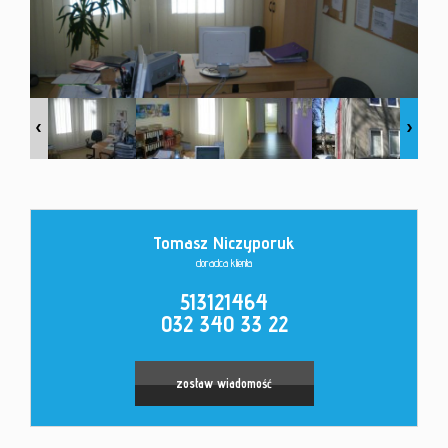
Kontakt
Tomasz Niczyporuk
doradca klienta
513121464
032 340 33 22
zostaw wiadomość