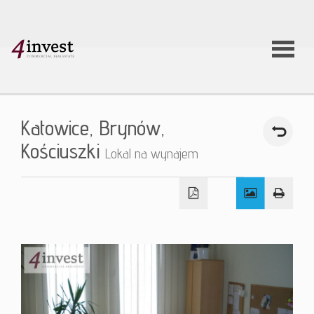
O firmie
Katowice,
Brynów,
Usługi
Kościuszki
Lokal na wynajem
Oferty
nieruchom
Aktualnoś