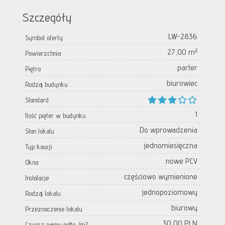
Szczegóły
LW-2836
Symbol oferty
27,00 m²
Powierzchnia
parter
Piętro
biurowiec
Rodzaj budynku
Standard
1
Ilość pięter w budynku
Do wprowadzenia
Stan lokalu
jednomiesięczna
Typ kaucji
nowe PCV
Okna
częściowo wymienione
Instalacje
jednopoziomowy
Rodzaj lokalu
biurowy
Przeznaczenie lokalu
30,00 PLN
Czynsz najmu netto /m2