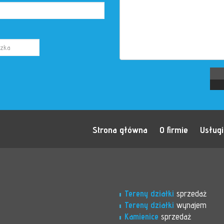
Strona główna
O firmie
Usługi
Tereny działki
sprzedaż
Tereny działki
wynajem
Kamienice
sprzedaż