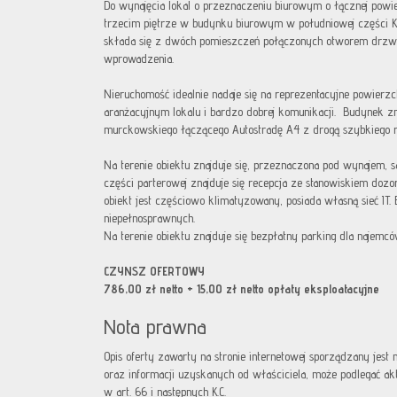
Do wynajęcia lokal o przeznaczeniu biurowym o łącznej powi
trzecim piętrze w budynku biurowym w południowej części K
składa się z dwóch pomieszczeń połączonych otworem drzwio
wprowadzenia.
Nieruchomość idealnie nadaje się na reprezentacyjne powierz
aranżacyjnym lokalu i bardzo dobrej komunikacji. Budynek zn
murckowskiego łączącego Autostradę A4 z drogą szybkiego r
Na terenie obiektu znajduje się, przeznaczona pod wynajem, s
części parterowej znajduje się recepcja ze stanowiskiem dozo
obiekt jest częściowo klimatyzowany, posiada własną sieć IT.
niepełnosprawnych.
Na terenie obiektu znajduje się bezpłatny parking dla najemców
CZYNSZ OFERTOWY
786,00 zł netto + 15,00 zł netto opłaty eksploatacyjne
Nota prawna
Opis oferty zawarty na stronie internetowej sporządzany jest
oraz informacji uzyskanych od właściciela, może podlegać aktua
w art. 66 i następnych K.C.