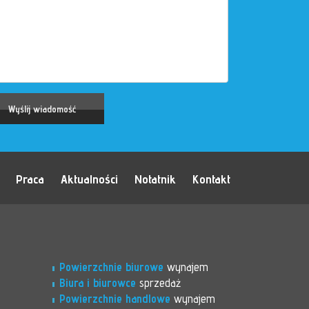
Praca
Aktualności
Notatnik
Kontakt
Powierzchnie biurowe
wynajem
Biura i biurowce
sprzedaż
Powierzchnie handlowe
wynajem