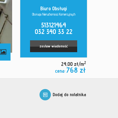
Biuro Obsługi
Obsługa Nieruchomości Komercyjnych
513121464
032 340 33 22
zostaw wiadomość
2
24,00 zł/m
768 zł
cena:
Dodaj do notatnika