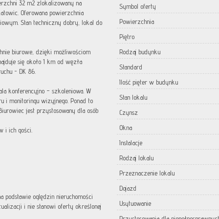
erzchni 32 m2 zlokalizowany na
Symbol oferty
atowic. Oferowana powierzchnia
Powierzchnia
wym. Stan techniczny dobry, lokal do
Piętro
chnie biurowe, dzięki możliwościom
Rodzaj budynku
ajduje się około 1 km od węzła
Standard
uchu - DK 86.
Ilość pięter w budynku
ala konferencyjno – szkoleniowa. W
Stan lokalu
ru i monitoringu wizyjnego. Ponad to
 Biurowiec jest przystosowany dla osób
Czynsz
Okna
 i ich gości.
Instalacje
Rodzaj lokalu
Przeznaczenie lokalu
Dojazd
 na podstawie oględzin nieruchomości
Usytuowanie
lizacji i nie stanowi oferty określonej
Przystosowania dla niepełnosprawnyc