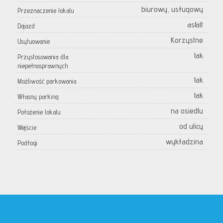
biurowy, usługowy
Przeznaczenie lokalu
asfalt
Dojazd
Korzystne
Usytuowanie
tak
Przystosowania dla
niepełnosprawnych
tak
Możliwość parkowania
tak
Własny parking
na osiedlu
Położenie lokalu
od ulicy
Wejście
wykładzina
Podłogi