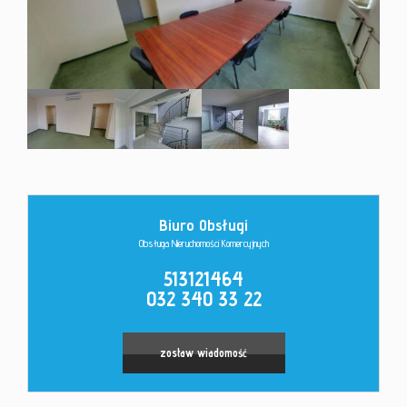
Kontakt
Biuro Obsługi
Obsługa Nieruchomości Komercyjnych
513121464
032 340 33 22
zostaw wiadomość