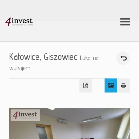
O firmie
Katowice,
Giszowiec
Lokal na
Usługi
wynajem
Oferty
nieruchom
Aktualnoś