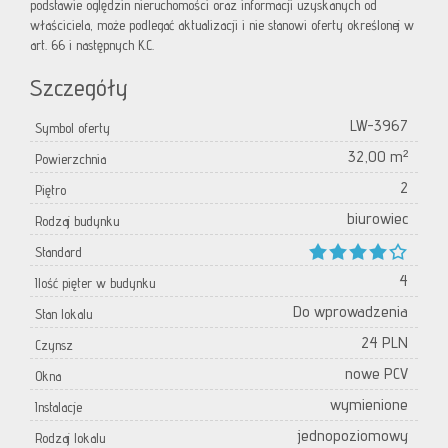
podstawie oględzin nieruchomości oraz informacji uzyskanych od
właściciela, może podlegać aktualizacji i nie stanowi oferty określonej w
art. 66 i następnych K.C.
Szczegóły
LW-3967
Symbol oferty
32,00 m²
Powierzchnia
2
Piętro
biurowiec
Rodzaj budynku
Standard
4
Ilość pięter w budynku
Do wprowadzenia
Stan lokalu
24 PLN
Czynsz
nowe PCV
Okna
wymienione
Instalacje
jednopoziomowy
Rodzaj lokalu