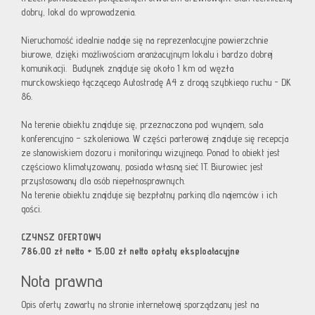
dobry, lokal do wprowadzenia.
Nieruchomość idealnie nadaje się na reprezentacyjne powierzchnie
biurowe, dzięki możliwościom aranżacyjnym lokalu i bardzo dobrej
komunikacji. Budynek znajduje się około 1 km od węzła
murckowskiego łączącego Autostradę A4 z drogą szybkiego ruchu - DK
86.
Na terenie obiektu znajduje się, przeznaczona pod wynajem, sala
konferencyjno – szkoleniowa. W części parterowej znajduje się recepcja
ze stanowiskiem dozoru i monitoringu wizyjnego. Ponad to obiekt jest
częściowo klimatyzowany, posiada własną sieć IT. Biurowiec jest
przystosowany dla osób niepełnosprawnych.
Na terenie obiektu znajduje się bezpłatny parking dla najemców i ich
gości.
CZYNSZ OFERTOWY
786,00 zł netto + 15,00 zł netto opłaty eksploatacyjne
Nota prawna
Opis oferty zawarty na stronie internetowej sporządzany jest na