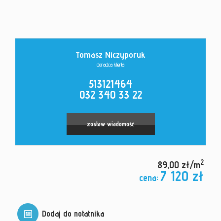
Kontakt
Tomasz Niczyporuk
doradca klienta
513121464
032 340 33 22
zostaw wiadomość
2
89,00 zł/m
7 120 zł
cena:
Dodaj do notatnika