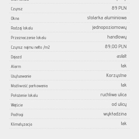
89 PLN
Czynsz
stolarka aluminiowa
Okna
jednopoziomowy
Rodzaj lokalu
handlowy
Przeznaczenie lokalu
89,00 PLN
Czynsz najmu netto /m2
asfalt
Dojazd
tak
Alarm
Korzystne
Usytuowanie
tak
Możliwość parkowania
ruchliwa ulica
Położenie lokalu
od ulicy
Wejście
wykładzina
Podłogi
tak
Klimatyzacja