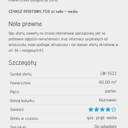
Powierzchnia dostępna od zaraz.
CZYNSZ OFERTOWY 7120 zł netto + media
Nota prawna
Opis oferty zawarty na stronie internetowej sporządzany jest na
podstawie oględzin nieruchomości oraz informacji uzyskanych od
właściciela, może podlegać aktualizacji i nie stanowi oferty określonej w
art. 66 i następnych K.C.
Szczegóły
LW-3522
Symbol oferty
80,00 m²
Powierzchnia
parter
Piętro
biurowiec
Rodzaj budynku
Standard
gaz, prąd, woda
Opłaty w czynszu
Do adaptacji
Stan lokalu