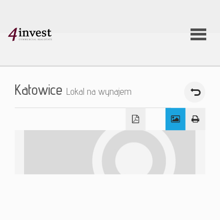
O firmie
Katowice
Lokal na wynajem
Usługi
Oferty
nieruchom
Aktualnoś