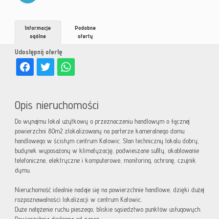
Informacje
Podobne
ogólne
oferty
Udostępnij ofertę
Opis nieruchomości
Do wynajmu lokal użytkowy o przeznaczeniu handlowym o łącznej
powierzchni 80m2 zlokalizowany na parterze kameralnego domu
handlowego w ścisłym centrum Katowic. Stan techniczny lokalu dobry,
budynek wyposażony w klimatyzację, podwieszane sufity, okablowanie
telefoniczne, elektryczne i komputerowe, monitoring, ochronę, czujnik
dymu.
Nieruchomość idealnie nadaje się na powierzchnie handlowe, dzięki dużej
rozpoznawalności lokalizacji w centrum Katowic.
Duże natężenie ruchu pieszego, bliskie sąsiedztwo punktów usługowych.