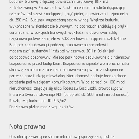
Budynek biurowy o łącznej powierzchni użytkowej 1817 m2
zlokalizowany w Katowicach w ścisłym centrum miastaDo dyspozycji
najemców jest sześć kondygnacji ( pięć pięter) o powierzchni najmu netto
ok. 250 m2. Budynek wyposażony jest w windę. Wnętrze budynku
wykończone w standardzie biurowym, na podłogach znajdują się płytki
ceramiczne, w pokojach biurowych wykładzina dywanowa, sufity
częściowo podwieszane, ale w 80% zachowane oryginalne sztukaterie.
Budynek rozbudowany i poddany gruntownemu remontowi i
modernizacji systemów i instalacji w czerwcu 2011 r. Obiekt jest
całodobowo dozorowany. Miejsca parkingowe dedykowane dla najemców
bezpośrednio przed budynkiem. Bezpośrednie sąsiedztwo nieruchomości
stanowią kamienice z funkcjami biurowo -usługowymi z usługami na
parterze oraz funkcją mieszkalną. Nieruchomość cechuje bardzo dobre
położenie pod względem komunikacyjnym. W odległości ok. 100 m od
nieruchomości znajduje się ulica Tadeusza Kościuszki, prowadząca w
kierunku Dworca Głównego PKP (odległość ok. 500 m od nieruchomości).
Koszty eksploatacyjne 10 PLN/m2
Dodatkowo płatne media wg liczników.
Nota prawna
Opis oferty zawarty na stronie internetowej sporządzany jest na