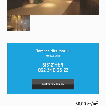
Kontakt
Tomasz Niczyporuk
doradca klienta
513121464
032 340 33 22
zostaw wiadomość
2
30,00 zł/m