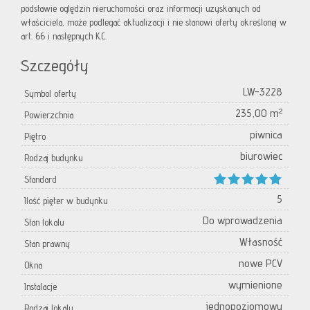
podstawie oględzin nieruchomości oraz informacji uzyskanych od
właściciela, może podlegać aktualizacji i nie stanowi oferty określonej w
art. 66 i następnych K.C.
Szczegóły
LW-3228
Symbol oferty
235,00 m²
Powierzchnia
piwnica
Piętro
biurowiec
Rodzaj budynku
Standard
5
Ilość pięter w budynku
Do wprowadzenia
Stan lokalu
Własność
Stan prawny
nowe PCV
Okna
wymienione
Instalacje
jednopoziomowy
Rodzaj lokalu