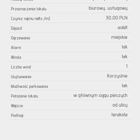
biurowy, usługowy
Przeznaczenie lokalu
30,00 PLN
Czynsz najmu netto /m2
asfalt
Dojazd
miejskie
Ogrzewanie
tak
Alarm
tak
Winda
1
Liczba wind
Korzystne
Usytuowanie
tak
Możliwość parkowania
w głównym ciągu pieszych
Położenie lokalu
od ulicy
Wejście
terakota
Podłogi