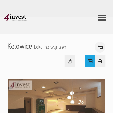
O firmie
Katowice
Lokal na wynajem
Usługi
Oferty
nieruchom
Aktualnoś