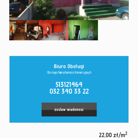
Kontakt
Biuro Obsługi
Obsługa Nieruchomości Komercyjnych
513121464
032 340 33 22
zostaw wiadomość
2
22,00 zł/m