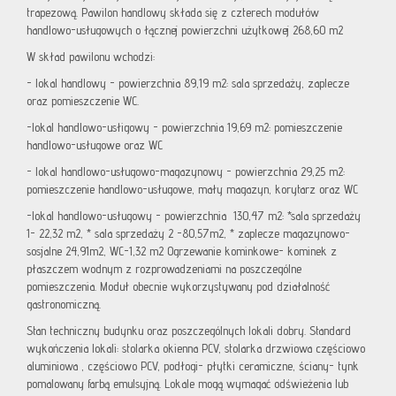
trapezową. Pawilon handlowy składa się z czterech modułów
handlowo-usługowych o łącznej powierzchni użytkowej 268,60 m2
W skład pawilonu wchodzi:
- lokal handlowy - powierzchnia 89,19 m2: sala sprzedaży, zaplecze
oraz pomieszczenie WC.
-lokal handlowo-usłigowy - powierzchnia 19,69 m2: pomieszczenie
handlowo-usługowe oraz WC
- lokal handlowo-usługowo-magazynowy - powierzchnia 29,25 m2:
pomieszczenie handlowo-usługowe, mały magazyn, korytarz oraz WC
-lokal handlowo-usługowy - powierzchnia 130,47 m2: *sala sprzedaży
1- 22,32 m2, * sala sprzedaży 2 -80,57m2, * zaplecze magazynowo-
sosjalne 24,91m2, WC-1,32 m2 Ogrzewanie kominkowe- kominek z
płaszczem wodnym z rozprowadzeniami na poszczególne
pomieszczenia. Moduł obecnie wykorzystywany pod działalność
gastronomiczną.
Stan techniczny budynku oraz poszczególnych lokali dobry. Standard
wykończenia lokali: stolarka okienna PCV, stolarka drzwiowa częściowo
aluminiowa , częściowo PCV, podłogi- płytki ceramiczne, ściany- tynk
pomalowany farbą emulsyjną. Lokale mogą wymagać odświeżenia lub