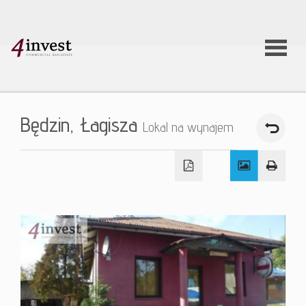
O firmie
Będzin,
Łagisza
Lokal na wynajem
Usługi
Oferty
nieruchom
Aktualnoś