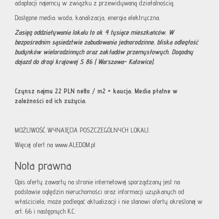
adaptacji najemcy w związku z przewidywaną działalnością.
Dostępne media: woda, kanalizacja, energia elektryczna.
Zasięg oddziaływania lokalu to ok 4 tysiące mieszkańców. W
bezpośrednim sąsiedztwie zabudowania jednorodzinne, bliska odległość
budynków wielorodzinnych oraz zakładów przemysłowych. Dogodny
dojazd do drogi krajowej S 86 ( Warszawa- Katowice).
Czynsz najmu 22 PLN netto / m2 + kaucja. Media płatne w
zależności od ich zużycia.
MOŻLIWOŚĆ WYNAJĘCIA POSZCZEGÓLNYCH LOKALI.
Więcej ofert na www.ALEDOM.pl
Nota prawna
Opis oferty zawarty na stronie internetowej sporządzany jest na
podstawie oględzin nieruchomości oraz informacji uzyskanych od
właściciela, może podlegać aktualizacji i nie stanowi oferty określonej w
art. 66 i następnych K.C.