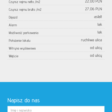
22,00 PLN
Czynsz najmu netto /m2
27,06 PLN
Czynsz najmu brutto /m2
asfalt
Dojazd
tak
Alarm
tak
Możliwość parkowania
ruchliwa ulica
Położenie lokalu
od ulicy
Witryna wystawowa
od ulicy
Wejście
Napisz do nas