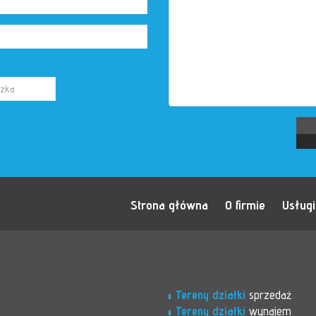
Strona główna
O firmie
Usługi
Tereny działki
sprzedaż
Tereny działki
wynajem