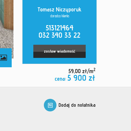
Tomasz Niczyporuk
doradca klienta
513121464
032 340 33 22
zostaw wiadomość
2
59,00 zł/m
5 900 zł
cena:
Dodaj do notatnika