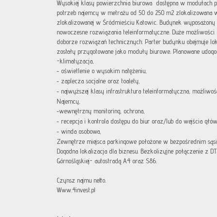
Wysokiej klasy powierzchnia biurowa dostępna w modułach 
potrzeb najemcy w metrażu od 50 do 250 m2 zlokalizowana w
zlokalizowanej w Śródmieściu Katowic. Budynek wyposażony
nowoczesne rozwiązania teleinformatyczne. Duże możliwości 
doborze rozwiązań technicznych. Parter budynku obejmuje lok
zostały przygotowane jako moduły biurowe. Planowane udogod
-klimatyzacja,
oświetlenie o wysokim natężeniu,
-
zaplecza socjalne oraz toalety,
-
najwyższej klasy infrastruktura teleinformatyczna, możliwoś
-
Najemcy,
wewnętrzny monitoring, ochrona,
-
recepcja i kontrola dostępu do biur oraz/lub do wejścia głó
-
winda osobowa,
-
Zewnętrze miejsca parkingowe położone w bezpośrednim sąs
Dogodna lokalizacja dla biznesu. Bezkolizyjne połączenie z D
Górnośląskiej- autostradą A4 oraz S86.
Czynsz najmu netto.
Www.4invest.pl