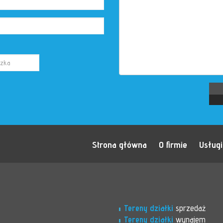
Strona główna
O firmie
Usługi
Tereny działki
sprzedaż
Tereny działki
wynajem