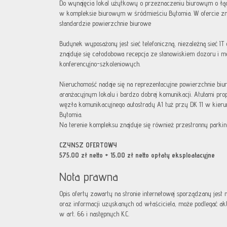
Do wynajęcia lokal użytkowy o przeznaczeniu biurowym o łą
w kompleksie biurowym w śródmieściu Bytomia. W ofercie z
standardzie powierzchnie biurowe
Budynek wyposażony jest sieć telefoniczną, niezależną sieć IT
znajduje się całodobowa recepcja ze stanowiskiem dozoru i m
konferencyjno-szkoleniowych.
Nieruchomość nadaje się na reprezentacyjne powierzchnie bi
aranżacyjnym lokalu i bardzo dobrej komunikacji. Atutami prop
węzła komunikacyjnego autostrady A1 tuż przy DK 11 w kier
Bytomia.
Na terenie kompleksu znajduje się również przestronny parkin
CZYNSZ OFERTOWY
575,00 zł netto + 15,00 zł netto opłaty eksploatacyjne
Nota prawna
Opis oferty zawarty na stronie internetowej sporządzany jest
oraz informacji uzyskanych od właściciela, może podlegać aktua
w art. 66 i następnych K.C.