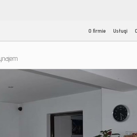
O firmie
Usługi
ynajem