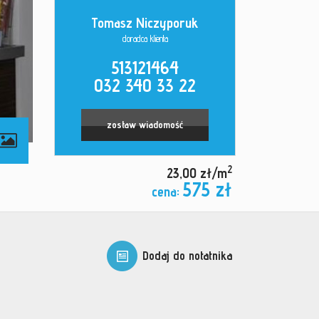
Tomasz Niczyporuk
doradca klienta
513121464
032 340 33 22
zostaw wiadomość
2
23,00 zł/m
575 zł
cena:
Dodaj do notatnika