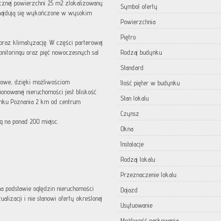
cznej powierzchni 25 m2 zlokalizowany
Symbol oferty
najdują się wykończone w wysokim
Powierzchnia
Piętro
 oraz klimatyzację. W części parterowej
onitoringu oraz pięć nowoczesnych sal
Rodzaj budynku
Standard
urowe, dzięki możliwościom
Ilość pięter w budynku
onowanej nieruchomości jest bliskość
Stan lokalu
unku Poznania 2 km od centrum
Czynsz
g na ponad 200 miejsc.
Okna
Instalacje
Rodzaj lokalu
Przeznaczenie lokalu
 na podstawie oględzin nieruchomości
Dojazd
lizacji i nie stanowi oferty określonej
Usytuowanie
Możliwość parkowania