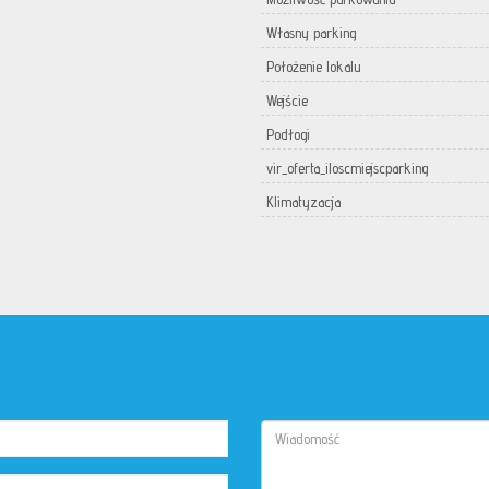
Własny parking
Położenie lokalu
Wejście
Podłogi
vir_oferta_iloscmiejscparking
Klimatyzacja