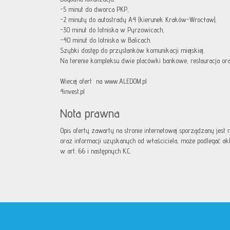
-5 minut do dworca PKP,
-2 minuty do autostrady A4 (kierunek Kraków-Wrocław),
-30 minut do lotniska w Pyrzowicach,
-40 minut do lotniska w Balicach.
Szybki dostęp do przystanków komunikacji miejskiej.
Na terenie kompleksu dwie placówki bankowe, restauracja ora
Wiecej ofert na www.ALEDOM.pl
4invest.pl
Nota prawna
Opis oferty zawarty na stronie internetowej sporządzany jest
oraz informacji uzyskanych od właściciela, może podlegać aktua
w art. 66 i następnych K.C.