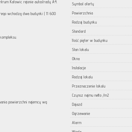
trum Katowic rejonie autostrady A4.
Symbol oferty
Powierzchnia
rego wchodzą dwa budynki ( 11 600
Rodzaj budynku
Standard
kompleksu.
Ilość pięter w budynku
Stan lokalu
Okna
Instalacje
Rodzaj lokalu
Przeznaczenie lokalu
Czynsz najmu netto /m2
wania powierzchni najemcy wg
Dojazd
Ogrzewanie
Alarm
Winda