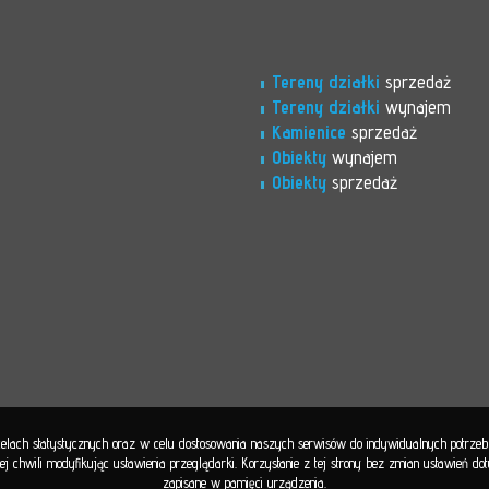
Tereny działki
sprzedaż
Tereny działki
wynajem
Kamienice
sprzedaż
Obiekty
wynajem
Obiekty
sprzedaż
 celach statystycznych oraz w celu dostosowania naszych serwisów do indywidualnych potrze
 chwili modyfikując ustawienia przeglądarki. Korzystanie z tej strony bez zmian ustawień d
zapisane w pamięci urządzenia.