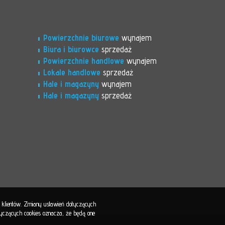
Powierzchnie biurowe
wynajem
Biura i biurowce
sprzedaż
Powierzchnie handlowe
wynajem
Lokale handlowe
sprzedaż
Hale i magazyny
wynajem
Hale i magazyny
sprzedaż
b klientów. Zmiany ustawień dotyczących
otyczących cookies oznacza, że będą one