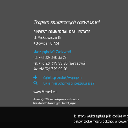
Tropem skutecznych rozwiązań!
4INVEST COMMERCIAL REAL ESTATE
ul. Mickiewicza 15
Katowice 40-951
Masz pytania? Zadzwoń!
tel. +48 32/ 340 33 22
tel. +48 22/ 349 99 98 (Warszawa)
fax +48 32/ 729 99 26
Zgłoś sprzedaż/wynajem
Jakiej nieruchomości poszukujesz?
www.4invest.eu
4invest © 2015. Wszelkie prawa zastrzeżone
Nieruchomości Komercyjne i Inwestycyjne
Ta strona wykorzystuje pliki cookies w
plików cookie można dokonać w dowolnej