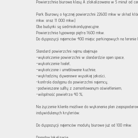
Powierzchnia biurowa klasy A zlokalizowana w 5 minut od cen
Park Biurowy o łącznej powierzchni 22600 mkw w skład któ
mkw. oraz 11 000 mkw.)
Oba budynki są siedmiokondygnacyjne.
Powierzchnia typowego piętra 1600 mkw.
Do dyspozycji najemców 400 miejsc parkingowych na terenie 
Standard powierzchni najmu obejmuje:
-wykończenie powierzchni w standardzie open space,
-wykończenie toalet,
-wykończone i umeblowane kuchnie,
-wykładziny dywanowe wysokiej jakości,
-kontrola dostępnu do powierzchni najemcy,
-podwieszane sufity z zamontowanym oświetleniem,
-wilgotność powietrza 40 %,
Na życzenie klienta możliwe do wykonania plan zagospodaro
indywidulanych kryteriów.
Do dyspozycji najemców moduły biurowe już od 100 mkw.
Dogodna lokalizacja.