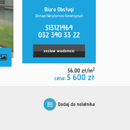
Biuro Obsługi
Obsługa Nieruchomości Komercyjnych
513121464
032 340 33 22
zostaw wiadomość
2
56,00 zł/m
5 600 zł
cena:
Dodaj do notatnika