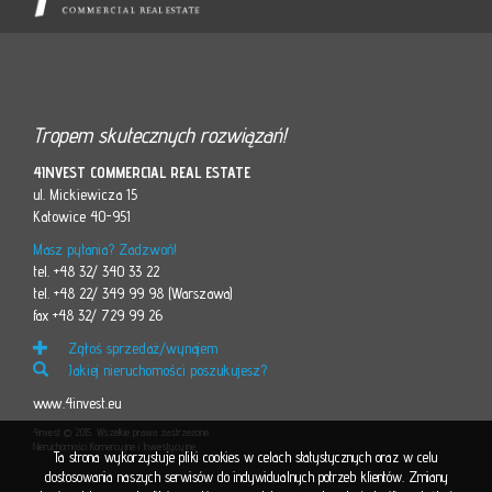
Tropem skutecznych rozwiązań!
4INVEST COMMERCIAL REAL ESTATE
ul. Mickiewicza 15
Katowice 40-951
Masz pytania? Zadzwoń!
tel. +48 32/ 340 33 22
tel. +48 22/ 349 99 98 (Warszawa)
fax +48 32/ 729 99 26
Zgłoś sprzedaż/wynajem
Jakiej nieruchomości poszukujesz?
www.4invest.eu
4invest © 2015. Wszelkie prawa zastrzeżone
Nieruchomości Komercyjne i Inwestycyjne
Ta strona wykorzystuje pliki cookies w celach statystycznych oraz w celu
dostosowania naszych serwisów do indywidualnych potrzeb klientów. Zmiany