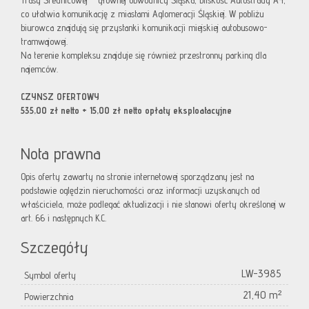
Trasy Średnicowej – głównej obwodnicy Śląska, bliskość Autostrady A4,
co ułatwia komunikację z miastami Aglomeracji Śląskiej. W pobliżu
biurowca znajdują się przystanki komunikacji miejskiej autobusowo-
tramwajowej.
Na terenie kompleksu znajduje się również przestronny parking dla
najemców.
CZYNSZ OFERTOWY
535,00 zł netto + 15,00 zł netto opłaty eksploatacyjne
Nota prawna
Opis oferty zawarty na stronie internetowej sporządzany jest na
podstawie oględzin nieruchomości oraz informacji uzyskanych od
właściciela, może podlegać aktualizacji i nie stanowi oferty określonej w
art. 66 i następnych K.C.
Szczegóły
LW-3985
Symbol oferty
21,40 m²
Powierzchnia