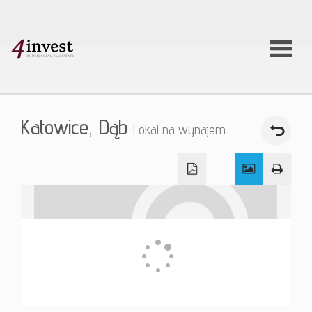
O firmie
Katowice,
Dąb
Lokal na wynajem
Usługi
Oferty
nieruchom
Aktualnoś