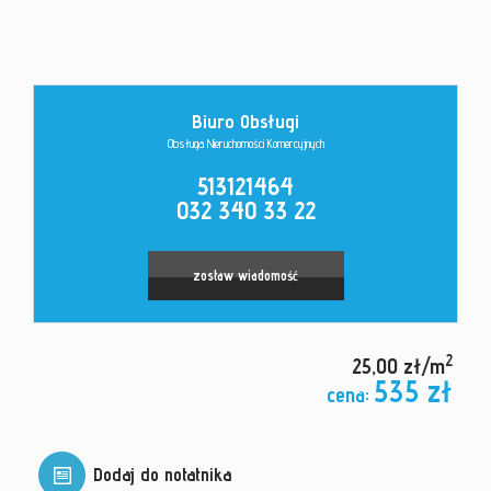
Kontakt
Biuro Obsługi
Obsługa Nieruchomości Komercyjnych
513121464
032 340 33 22
zostaw wiadomość
2
25,00 zł/m
535 zł
cena:
Dodaj do notatnika