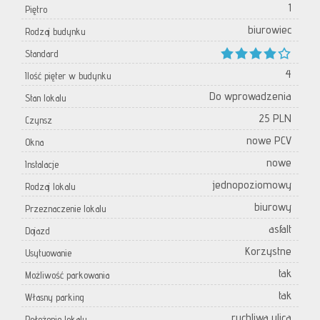
1
Piętro
biurowiec
Rodzaj budynku
Standard
4
Ilość pięter w budynku
Do wprowadzenia
Stan lokalu
25 PLN
Czynsz
nowe PCV
Okna
nowe
Instalacje
jednopoziomowy
Rodzaj lokalu
biurowy
Przeznaczenie lokalu
asfalt
Dojazd
Korzystne
Usytuowanie
tak
Możliwość parkowania
tak
Własny parking
ruchliwa ulica
Położenie lokalu