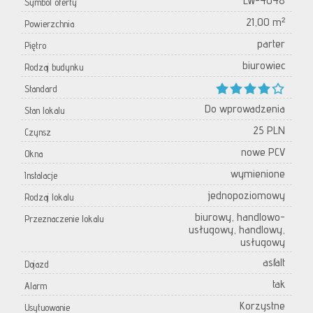
LW-4048
Symbol oferty
21,00 m²
Powierzchnia
parter
Piętro
biurowiec
Rodzaj budynku
Standard
Do wprowadzenia
Stan lokalu
25 PLN
Czynsz
nowe PCV
Okna
wymienione
Instalacje
jednopoziomowy
Rodzaj lokalu
biurowy, handlowo-
Przeznaczenie lokalu
usługowy, handlowy,
usługowy
asfalt
Dojazd
tak
Alarm
Korzystne
Usytuowanie