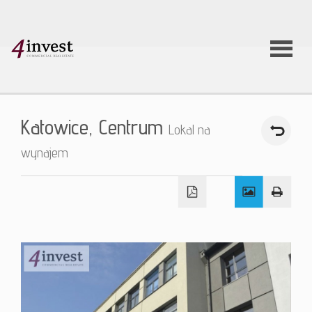
O firmie
Katowice,
Centrum
Lokal na
Usługi
wynajem
Oferty
nieruchom
Aktualnoś