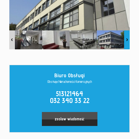
Kontakt
Biuro Obsługi
Obsługa Nieruchomości Komercyjnych
513121464
032 340 33 22
zostaw wiadomość