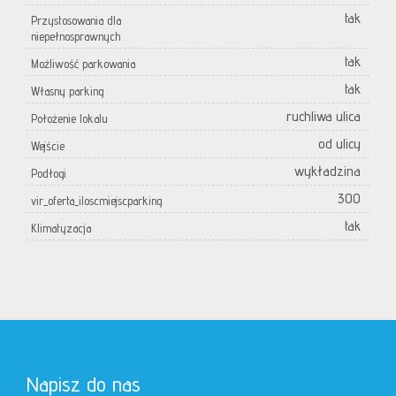
tak
Przystosowania dla
niepełnosprawnych
tak
Możliwość parkowania
tak
Własny parking
ruchliwa ulica
Położenie lokalu
od ulicy
Wejście
wykładzina
Podłogi
300
vir_oferta_iloscmiejscparking
tak
Klimatyzacja
Napisz do nas