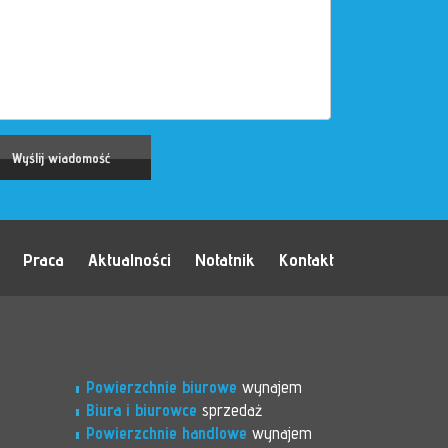
Praca
Aktualności
Notatnik
Kontakt
Powierzchnie biurowe
wynajem
Biura i biurowce
sprzedaż
Powierzchnie handlowe
wynajem