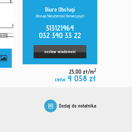
Biuro Obsługi
Obsługa Nieruchomości Komercyjnych
513121464
032 340 33 22
zostaw wiadomość
2
25,00 zł/m
4 058 zł
cena:
Dodaj do notatnika