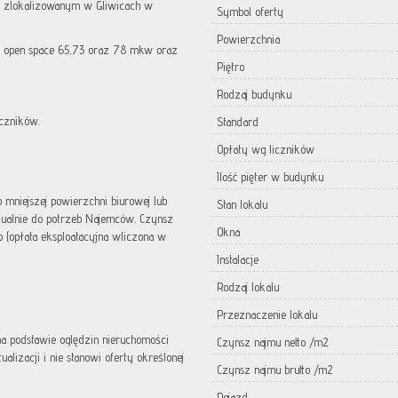
u zlokalizowanym w Gliwicach w
Symbol oferty
Powierzchnia
 open space 65,73 oraz 78 mkw oraz
Piętro
Rodzaj budynku
czników.
Standard
Opłaty wg liczników
Ilość pięter w budynku
 mniejszej powierzchni biurowej lub
Stan lokalu
ualnie do potrzeb Najemców. Czynsz
Okna
 (opłata eksploatacyjna wliczona w
Instalacje
Rodzaj lokalu
Przeznaczenie lokalu
 na podstawie oględzin nieruchomości
Czynsz najmu netto /m2
lizacji i nie stanowi oferty określonej
Czynsz najmu brutto /m2
Dojazd