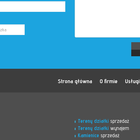
Strona główna
O firmie
Usługi
Tereny działki
sprzedaż
Tereny działki
wynajem
Kamienice
sprzedaż