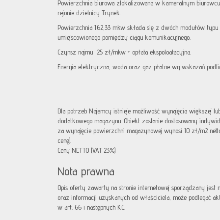
Powierzchnia biurowa zlokalizowana w kameralnym biurowc
rejonie dzielnicy Trynek.
Powierzchnia 162,33 mkw składa się z dwóch modułów typu
umiejscowionego pomiędzy ciągu komunikacyjnego.
Czynsz najmu 25 zł/mkw + opłata ekspoloatacyjna.
Energia elektryczna, woda oraz gaz płatne wg wskazań podli
Dla potrzeb Najemcy istnieje możliwość wynajęcia większej lub
dodatkowego magazynu. Obiekt zostanie dostosowany indywid
za wynajęcie powierzchni magazynowej wynosi 10 zł/m2 netto
cenę).
Ceny NETTO (VAT 23%)
Nota prawna
Opis oferty zawarty na stronie internetowej sporządzany jest
oraz informacji uzyskanych od właściciela, może podlegać aktua
w art. 66 i następnych K.C.