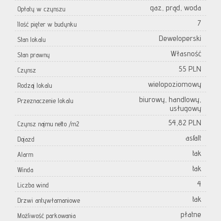
gaz, prąd, woda
Opłaty w czynszu
7
Ilość pięter w budynku
Deweloperski
Stan lokalu
Własność
Stan prawny
55 PLN
Czynsz
wielopoziomowy
Rodzaj lokalu
biurowy, handlowy,
Przeznaczenie lokalu
usługowy
54,82 PLN
Czynsz najmu netto /m2
asfalt
Dojazd
tak
Alarm
tak
Winda
4
Liczba wind
tak
Drzwi antywłamaniowe
płatne
Możliwość parkowania