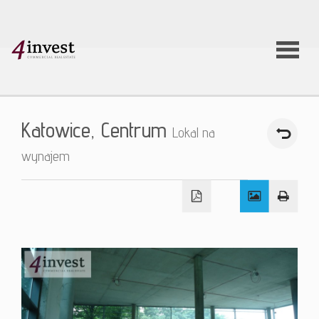
O firmie
Katowice,
Centrum
Lokal na
Usługi
wynajem
Oferty
nieruchom
Aktualnoś