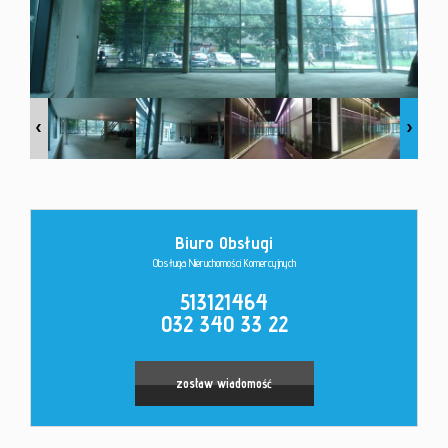
Kontakt
Biuro Obsługi
Obsługa Nieruchomości Komercyjnych
513121464
032 340 33 22
zostaw wiadomość