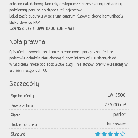
ochronę całodobową, kontrolę dostępu oraz przestrzenny nadziemny i
podziemny parking do dyspozycji najemców.
Lokalizacja budynku w ścisłym centrum Katowic, dobra komunikacja,
blisko dworca PKP.
CZYNSZ OFERTOWY 8700 EUR + VAT
Nota prawna
Opis oferty zawarty na stronie internetowej sporządzany jest na
podstawie oględzin nieruchomości oraz informacji uzyskanych od
właściciela, może podlegać aktualizacji i nie stanowi oferty określonej w
art. 66 i następnych K.C.
Szczegóły
LW-3500
Symbol oferty
725,00 m²
Powierzchnia
parter
Piętro
biurowiec
Rodzaj budynku
Standard