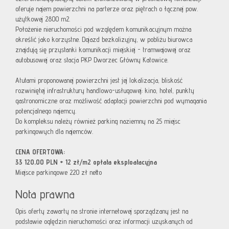
oferuje najem powierzchni na parterze oraz piętrach o łącznej pow.
użytkowej 2800 m2.
Położenie nieruchomości pod względem komunikacyjnym można
określić jako korzystne. Dojazd bezkolizyjny, w pobliżu biurowca
znajdują się przystanki komunikacji miejskiej - tramwajowej oraz
autobusowej oraz stacja PKP Dworzec Główny Katowice.
Atutami proponowanej powierzchni jest jej lokalizacja, bliskość
rozwiniętej infrastruktury handlowo-usługowej: kino, hotel, punkty
gastronomiczne oraz możliwość adaptacji powierzchni pod wymagania
potencjalnego najemcy.
Do kompleksu należy również parking naziemny na 25 miejsc
parkingowych dla najemców.
CENA OFERTOWA:
33 120,00 PLN + 12 zł/m2 opłata eksploatacyjna
Miejsce parkingowe 220 zł netto
Nota prawna
Opis oferty zawarty na stronie internetowej sporządzany jest na
podstawie oględzin nieruchomości oraz informacji uzyskanych od