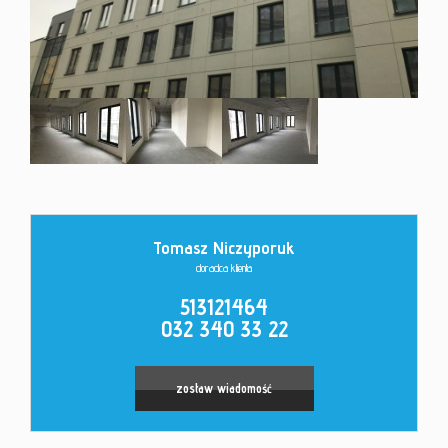
Kontakt
Tomasz Niczyporuk
doradca klienta
513121464
032 340 33 22
zostaw wiadomość