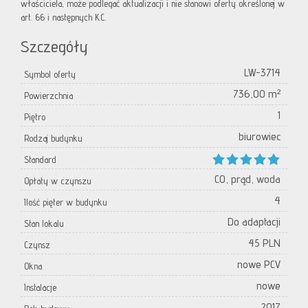
właściciela, może podlegać aktualizacji i nie stanowi oferty określonej w
art. 66 i następnych K.C.
Szczegóły
LW-3714
Symbol oferty
736,00 m²
Powierzchnia
1
Piętro
biurowiec
Rodzaj budynku
Standard
CO, prąd, woda
Opłaty w czynszu
4
Ilość pięter w budynku
Do adaptacji
Stan lokalu
45 PLN
Czynsz
nowe PCV
Okna
nowe
Instalacje
2017