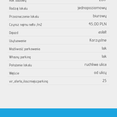
Rok budowy
jednopoziomowy
Rodzaj lokalu
biurowy
Przeznaczenie lokalu
45,00 PLN
Czynsz najmu netto /m2
asfalt
Dojazd
Korzystne
Usytuowanie
tak
Możliwość parkowania
tak
Własny parking
ruchliwa ulica
Położenie lokalu
od ulicy
Wejście
25
vir_oferta_iloscmiejscparking