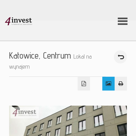
O firmie
Katowice,
Centrum
Lokal na
Usługi
wynajem
Oferty
nieruchom
Aktualnoś