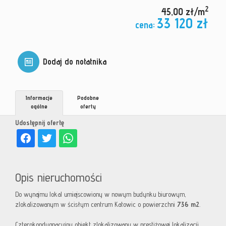
2
45,00 zł/m
33 120 zł
cena:
Dodaj do notatnika
Informacje
Podobne
ogólne
oferty
Udostępnij ofertę
Opis nieruchomości
Do wynajmu lokal umiejscowiony w nowym budynku biurowym,
zlokalizowanym w ścisłym centrum Katowic o powierzchni
736 m2
.
Czterokondygnacyjny obiekt zlokalizowany w prestiżowej lokalizacji