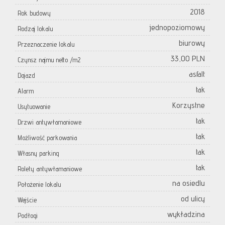
2018
Rok budowy
jednopoziomowy
Rodzaj lokalu
biurowy
Przeznaczenie lokalu
33,00 PLN
Czynsz najmu netto /m2
asfalt
Dojazd
tak
Alarm
Korzystne
Usytuowanie
tak
Drzwi antywłamaniowe
tak
Możliwość parkowania
tak
Własny parking
tak
Rolety antywłamaniowe
na osiedlu
Położenie lokalu
od ulicy
Wejście
wykładzina
Podłogi