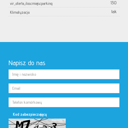
130
vir_oferta_iloscmiejscparking
tak
Klimatyzacja
Napisz do nas
Kod zabezpieczający