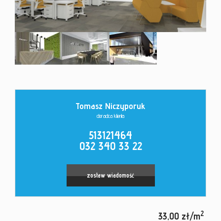
Kontakt
Tomasz Niczyporuk
doradca klienta
513121464
032 340 33 22
zostaw wiadomość
2
33,00 zł/m