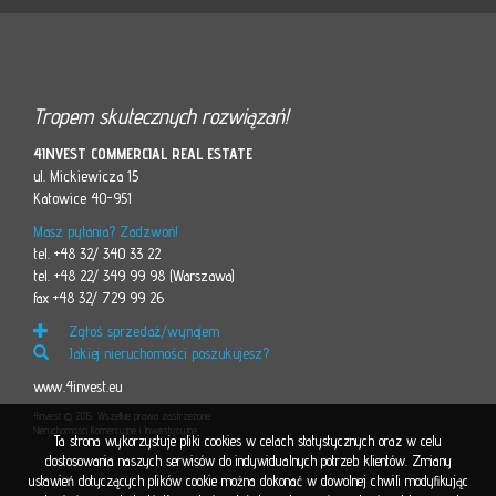
Tropem skutecznych rozwiązań!
4INVEST COMMERCIAL REAL ESTATE
ul. Mickiewicza 15
Katowice 40-951
Masz pytania? Zadzwoń!
tel. +48 32/ 340 33 22
tel. +48 22/ 349 99 98 (Warszawa)
fax +48 32/ 729 99 26
Zgłoś sprzedaż/wynajem
Jakiej nieruchomości poszukujesz?
www.4invest.eu
4invest © 2015. Wszelkie prawa zastrzeżone
Nieruchomości Komercyjne i Inwestycyjne
Ta strona wykorzystuje pliki cookies w celach statystycznych oraz w celu
dostosowania naszych serwisów do indywidualnych potrzeb klientów. Zmiany
ustawień dotyczących plików cookie można dokonać w dowolnej chwili modyfikując