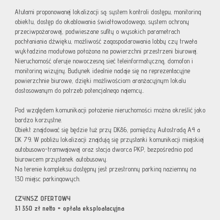
Atutami proponowanej lokalizacji są: system kontroli dostępu, monitoring
obiektu, dostęp do okablowania światłowodowego, system ochrony
przeciwpożarowej, podwieszane sufity o wysokich parametrach
pochłaniania dźwięku, możliwość zagospodarowania lobby czy trwała
wykładzina modułowa położona na powierzchni przestrzeni biurowej.
Nieruchomość oferuje nowoczesną sieć teleinformatyczną, domofon i
monitoring wizyjny. Budynek idealnie nadaje się na reprezentacyjne
powierzchnie biurowe, dzięki możliwościom aranżacyjnym lokalu
dostosowanym do potrzeb potencjalnego najemcy..
Pod względem komunikacji położenie nieruchomości można określić jako
bardzo korzystne.
Obiekt znajdować się będzie tuż przy DK86, pomiędzy Autostradą A4 a
DK 79. W pobliżu lokalizacji znajdują się przystanki komunikacji miejskiej
autobusowo-tramwajowej oraz stacja dworca PKP, bezpośrednio pod
biurowcem przystanek autobusowy.
Na terenie kompleksu dostępny jest przestronny parking naziemny na
130 miejsc parkingowych.
CZYNSZ OFERTOWY
31 350 zł netto + opłata eksploatacyjna