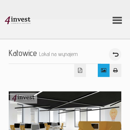
O firmie
Katowice
Lokal na wynajem
Usługi
Oferty
nieruchom
Aktualnoś