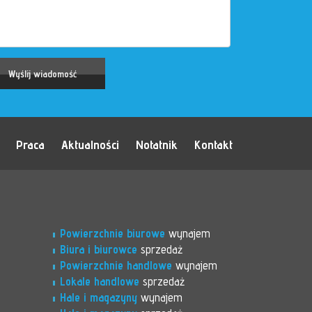
Praca
Aktualności
Notatnik
Kontakt
Powierzchnie biurowe
wynajem
Biura i biurowce
sprzedaż
Powierzchnie handlowe
wynajem
Lokale handlowe
sprzedaż
Hale i magazyny
wynajem