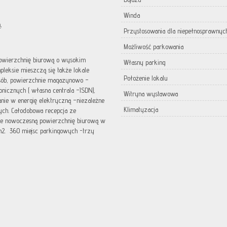
Winda
,
Przystosowania dla niepełnosprawnyc
Możliwość parkowania
 powierzchnię biurową o wysokim
Własny parking
eksie mieszczą się także lokale
Położenie lokalu
osób, powierzchnie magazynowo –
fonicznych ( własna centrala –ISDN),
Witryna wystawowa
nie w energię elektryczną –niezależne
Klimatyzacja
nych. Całodobowa recepcja ze
uje nowoczesną powierzchnię biurową w
m2. 360 miejsc parkingowych -trzy