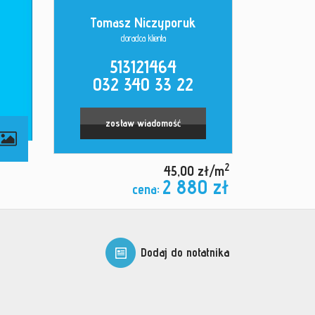
Tomasz Niczyporuk
doradca klienta
513121464
032 340 33 22
zostaw wiadomość
contributors
2
45,00 zł/m
2 880 zł
cena:
Dodaj do notatnika