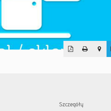
Leaflet
|
©
OpenStreetMap
Szczegóły