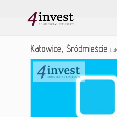
Katowice,
Śródmieście
Lo
+
−