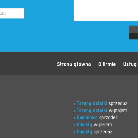
Strona główna
O firmie
Usługi
Tereny działki
sprzedaż
Tereny działki
wynajem
Kamienice
sprzedaż
Obiekty
wynajem
Obiekty
sprzedaż