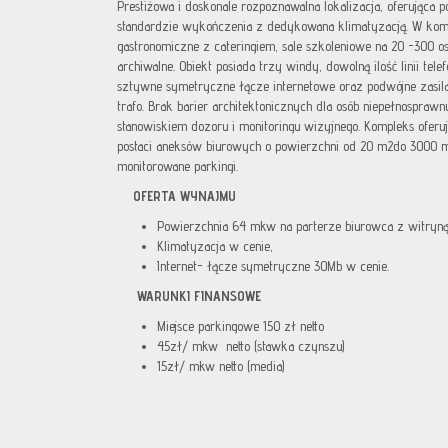
Prestiżowa i doskonale rozpoznawalna lokalizacja, oferująca
standardzie wykończenia z dedykowana klimatyzacją. W kompl
gastronomiczne z cateringiem, sale szkoleniowe na 20 -300 
archiwalne. Obiekt posiada trzy windy, dowolną ilość linii tele
sztywne symetryczne łącze internetowe oraz podwójne zasila
trafo. Brak barier architektonicznych dla osób niepełnospraw
stanowiskiem dozoru i monitoringu wizyjnego. Kompleks ofer
postaci aneksów biurowych o powierzchni od 20 m2do 3000 
monitorowane parkingi.
OFERTA WYNAJMU
Powierzchnia 64 mkw na parterze biurowca z witryną
Klimatyzacja w cenie,
Internet- łącze symetryczne 30Mb w cenie.
WARUNKI FINANSOWE
Miejsce parkingowe 150 zł netto
45zł/ mkw netto (stawka czynszu)
15zł/ mkw netto (media)