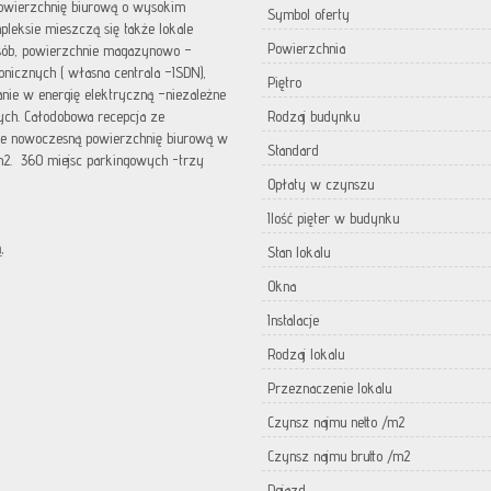
 powierzchnię biurową o wysokim
Symbol oferty
eksie mieszczą się także lokale
Powierzchnia
osób, powierzchnie magazynowo –
fonicznych ( własna centrala –ISDN),
Piętro
nie w energię elektryczną –niezależne
nych. Całodobowa recepcja ze
Rodzaj budynku
uje nowoczesną powierzchnię biurową w
Standard
m2. 360 miejsc parkingowych -trzy
Opłaty w czynszu
Ilość pięter w budynku
,
Stan lokalu
Okna
Instalacje
Rodzaj lokalu
Przeznaczenie lokalu
Czynsz najmu netto /m2
Czynsz najmu brutto /m2
Dojazd