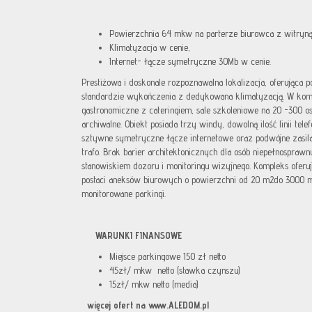
Powierzchnia 64 mkw na parterze biurowca z witryną
Klimatyzacja w cenie,
Internet- łącze symetryczne 30Mb w cenie.
Prestiżowa i doskonale rozpoznawalna lokalizacja, oferująca
standardzie wykończenia z dedykowana klimatyzacją. W kompl
gastronomiczne z cateringiem, sale szkoleniowe na 20 -300 
archiwalne. Obiekt posiada trzy windy, dowolną ilość linii tele
sztywne symetryczne łącze internetowe oraz podwójne zasila
trafo. Brak barier architektonicznych dla osób niepełnospraw
stanowiskiem dozoru i monitoringu wizyjnego. Kompleks ofer
postaci aneksów biurowych o powierzchni od 20 m2do 3000 
monitorowane parkingi.
WARUNKI FINANSOWE
Miejsce parkingowe 150 zł netto
45zł/ mkw netto (stawka czynszu)
15zł/ mkw netto (media)
więcej ofert na www.ALEDOM.pl