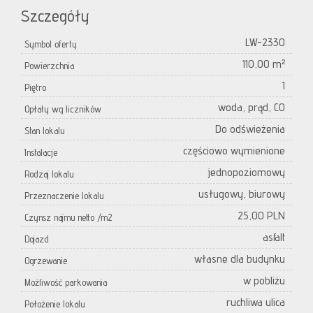
Szczegóły
LW-2330
Symbol oferty
110,00 m²
Powierzchnia
1
Piętro
woda, prąd, CO
Opłaty wg liczników
Do odświeżenia
Stan lokalu
częściowo wymienione
Instalacje
jednopoziomowy
Rodzaj lokalu
usługowy, biurowy
Przeznaczenie lokalu
25,00 PLN
Czynsz najmu netto /m2
asfalt
Dojazd
własne dla budynku
Ogrzewanie
w pobliżu
Możliwość parkowania
ruchliwa ulica
Położenie lokalu