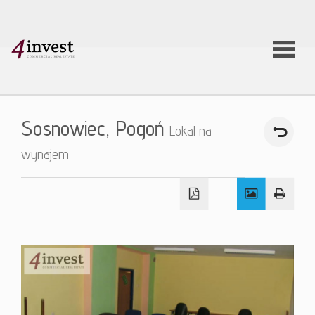
O firmie
Sosnowiec,
Pogoń
Lokal na
Usługi
wynajem
Oferty
nieruchom
Aktualnoś