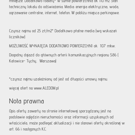
mniejsze. Dodatkowo toalety- w sumie powierzchnia ok 110 m2 Stan
techniczny lokalu do odświeżenia. Media: energia elektryczna, woda,
ogrzewanie centralne, internet, telefon. W pobliżu miejsca parkingowe.
Czynsz najmu od 25 zł/m2* Dodatkowo płatne media (wg wskazań
liczników)
MOŻLIWOŚĆ WYNAJĘCIA DODATKOWO POWIERZCHNI ok 107 mkw.
Dogodny dojazd do głównych arterii komunikacyjnych regionu S86 (
Katowice- Tychy, Warszawa)
*czynsz najmu uzależniony od jest od długości umowy najmu.
więcej ofert na www.ALEDOM.pl
Nota prawna
Opis oferty zawarty na stronie internetowej sporządzany jest na
podstawie oględzin nieruchomości oraz informacji uzyskanych od
właściciela, może podlegać aktualizacji i nie stanowi oferty określonej w
art. 66 i następnych K.C.