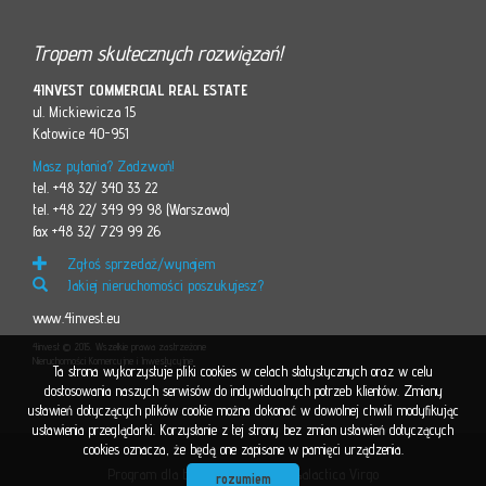
Tropem skutecznych rozwiązań!
4INVEST COMMERCIAL REAL ESTATE
ul. Mickiewicza 15
Katowice 40-951
Masz pytania? Zadzwoń!
tel. +48 32/ 340 33 22
tel. +48 22/ 349 99 98 (Warszawa)
fax +48 32/ 729 99 26
Zgłoś sprzedaż/wynajem
Jakiej nieruchomości poszukujesz?
www.4invest.eu
4invest © 2015. Wszelkie prawa zastrzeżone
Nieruchomości Komercyjne i Inwestycyjne
Ta strona wykorzystuje pliki cookies w celach statystycznych oraz w celu
dostosowania naszych serwisów do indywidualnych potrzeb klientów. Zmiany
ustawień dotyczących plików cookie można dokonać w dowolnej chwili modyfikując
ustawienia przeglądarki. Korzystanie z tej strony bez zmian ustawień dotyczących
cookies oznacza, że będą one zapisane w pamięci urządzenia.
Program dla biur nieruchomości
Galactica Virgo
rozumiem