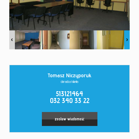
Kontakt
Tomasz Niczyporuk
doradca klienta
513121464
032 340 33 22
zostaw wiadomość