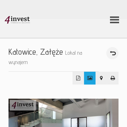
O firmie
Katowice,
Załęże
Lokal na
Usługi
wynajem
Oferty
+
nieruchom
−
Aktualnoś