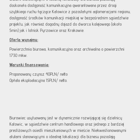
doskonała dostępność komunikacyjna gwarantowana przez drogi
szybkiego ruchu łączące Katowice z pozostałymi aglomeracjami regionu,
dostępność środków komunikacji miejskiej w bezpośrednim sąsiedztwie
projektu, jak również dogodny dojazd do dworca kolejowego (około
5min.) jak i lotnisk Pyrzowice oraz Krakowie.
Oferta wynajmu:
Powierzchnia biurowa, komunikacyjna oraz archiwalna o powierzchni
1730 mkw.
Warunki finansowania:
Proponowany czynsz 40PLN/ netto
Opłata eksploatacyjna 15PLN/ netto.
Biurowiec usytuowany jest w dynamicznie rozwijającej się dzielnicy
Katowic, w sąsiedztwie centrum handlowego oraz jednego z bardziej
prestiżowych osiedli mieszkaniowych w mieście. Niekwestionowanymi
atutami stanowiącymi o idealnej lokalizacji dla biznesu pozostają: