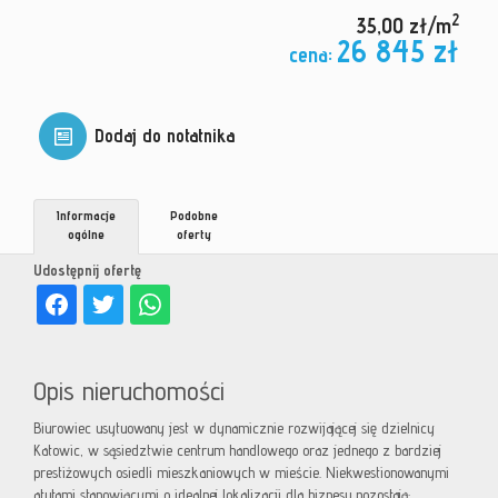
2
35,00 zł/m
26 845 zł
cena:
Dodaj do notatnika
Informacje
Podobne
ogólne
oferty
Udostępnij ofertę
Opis nieruchomości
Biurowiec usytuowany jest w dynamicznie rozwijającej się dzielnicy
Katowic, w sąsiedztwie centrum handlowego oraz jednego z bardziej
prestiżowych osiedli mieszkaniowych w mieście. Niekwestionowanymi
atutami stanowiącymi o idealnej lokalizacji dla biznesu pozostają: