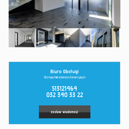
Kontakt
Biuro Obsługi
Leaflet
|
©
OpenStreetMap
contributors
Obsługa Nieruchomości Komercyjnych
513121464
032 340 33 22
zostaw wiadomość