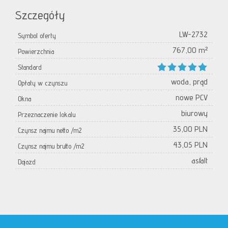
Szczegóły
LW-2732
Symbol oferty
767,00 m²
Powierzchnia
Standard
woda, prąd
Opłaty w czynszu
nowe PCV
Okna
biurowy
Przeznaczenie lokalu
35,00 PLN
Czynsz najmu netto /m2
43,05 PLN
Czynsz najmu brutto /m2
asfalt
Dojazd