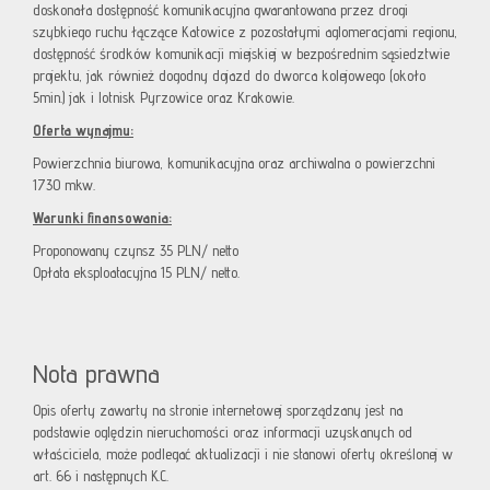
doskonała dostępność komunikacyjna gwarantowana przez drogi
szybkiego ruchu łączące Katowice z pozostałymi aglomeracjami regionu,
dostępność środków komunikacji miejskiej w bezpośrednim sąsiedztwie
projektu, jak również dogodny dojazd do dworca kolejowego (około
5min.) jak i lotnisk Pyrzowice oraz Krakowie.
Oferta wynajmu:
Powierzchnia biurowa, komunikacyjna oraz archiwalna o powierzchni
1730 mkw.
Warunki finansowania:
Proponowany czynsz 35 PLN/ netto
Opłata eksploatacyjna 15 PLN/ netto.
Nota prawna
Opis oferty zawarty na stronie internetowej sporządzany jest na
podstawie oględzin nieruchomości oraz informacji uzyskanych od
właściciela, może podlegać aktualizacji i nie stanowi oferty określonej w
art. 66 i następnych K.C.