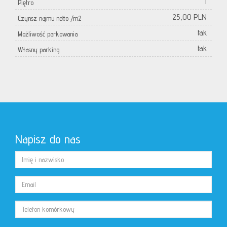
1
Piętro
25,00 PLN
Czynsz najmu netto /m2
tak
Możliwość parkowania
tak
Własny parking
Napisz do nas