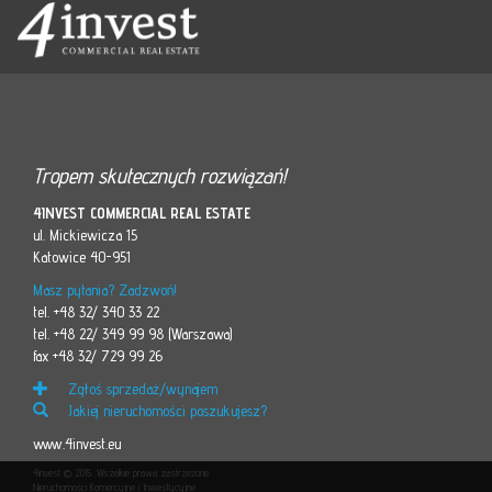
Tropem skutecznych rozwiązań!
4INVEST COMMERCIAL REAL ESTATE
ul. Mickiewicza 15
Katowice 40-951
Masz pytania? Zadzwoń!
tel. +48 32/ 340 33 22
tel. +48 22/ 349 99 98 (Warszawa)
fax +48 32/ 729 99 26
Zgłoś sprzedaż/wynajem
Jakiej nieruchomości poszukujesz?
www.4invest.eu
4invest © 2015. Wszelkie prawa zastrzeżone
Nieruchomości Komercyjne i Inwestycyjne