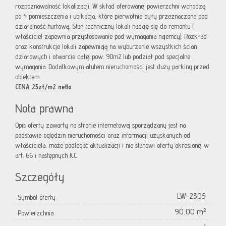
rozpoznawalność lokalizacji. W skład oferowanej powierzchni wchodzą
po 4 pomieszczenia i ubikacja, które pierwotnie były przeznaczone pod
działalność hurtową. Stan techniczny lokali nadaję się do remontu (
właściciel zapewnia przystosowanie pod wymagania najemcy). Rozkład
oraz konstrukcje lokali zapewniają na wyburzenie wszystkich ścian
działowych i otwarcie całej pow. 90m2 lub podział pod specjalne
wymagania. Dodatkowym atutem nieruchomości jest duży parking przed
obiektem.
CENA 25zł/m2 netto
Nota prawna
Opis oferty zawarty na stronie internetowej sporządzany jest na
podstawie oględzin nieruchomości oraz informacji uzyskanych od
właściciela, może podlegać aktualizacji i nie stanowi oferty określonej w
art. 66 i następnych K.C.
Szczegóły
LW-2305
Symbol oferty
90,00 m²
Powierzchnia