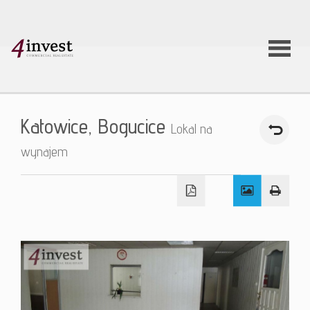
O firmie
Katowice,
Bogucice
Lokal na
Usługi
wynajem
Oferty
nieruchom
Aktualnoś