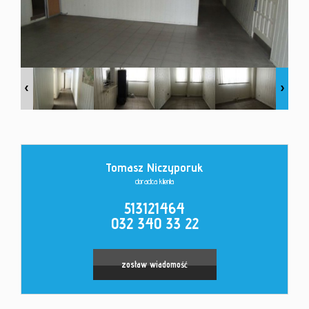
Kontakt
Tomasz Niczyporuk
doradca klienta
513121464
032 340 33 22
zostaw wiadomość