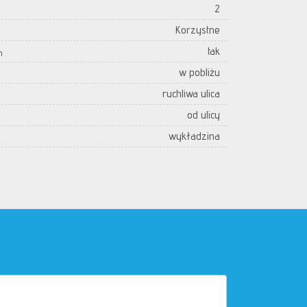
2
Korzystne
tak
h
w pobliżu
ruchliwa ulica
od ulicy
wykładzina