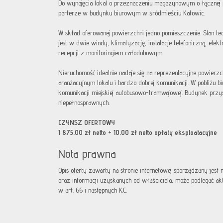
Do wynajęcia lokal o przeznaczeniu magazynowym o łącznej 
parterze w budynku biurowym w śródmieściu Katowic.
W skład oferowanej powierzchni jedno pomieszczenie. Stan t
jest w dwie windy, klimatyzację, instalacje telefoniczną, elek
recepcji z monitoringiem całodobowym.
Nieruchomość idealnie nadaje się na reprezentacyjne powierz
aranżacyjnym lokalu i bardzo dobrej komunikacji. W pobliżu bi
komunikacji miejskiej autobusowo-tramwajowej. Budynek przy
niepełnosprawnych.
CZYNSZ OFERTOWY
1 875,00 zł netto + 10,00 zł netto opłaty eksploatacyjne
Nota prawna
Opis oferty zawarty na stronie internetowej sporządzany jest
oraz informacji uzyskanych od właściciela, może podlegać aktua
w art. 66 i następnych K.C.