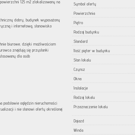
powierzchni 125 m2 zlokalizowany na
Symbol oferty
Powierzchnia
echniczny dobry, budynek wyposażony
Piętro
tryczną i internetową, stanowisko
Rodzaj budynku
Standard
chnie biurowe, dzięki możliwościom
urowca znajdują się przystanki
Ilość pięter w budynku
stosowany dla osób
Stan lokalu
Czynsz
Okna
Instalacje
Rodzaj lokalu
 na podstawie oględzin nieruchomości
Przeznaczenie lokalu
lizacji i nie stanowi oferty określonej
Dojazd
Winda