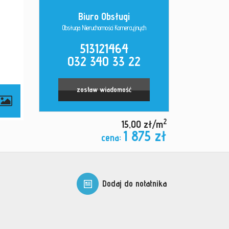
Biuro Obsługi
Obsługa Nieruchomości Komercyjnych
513121464
032 340 33 22
zostaw wiadomość
2
15,00 zł/m
1 875 zł
cena:
Dodaj do notatnika