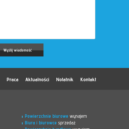
Praca
Aktualności
Notatnik
Kontakt
Powierzchnie biurowe
wynajem
Biura i biurowce
sprzedaż