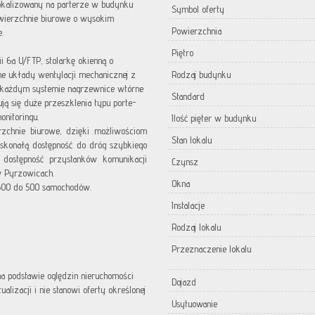
lokalizowany na parterze w budynku
Symbol oferty
wierzchnie biurowe o wysokim
Powierzchnia
.
Piętro
i 6a U/FTP, stolarkę okienną o
e układy wentylacji mechanicznej z
Rodzaj budynku
w każdym systemie nagrzewnice wtórne
Standard
ją się duże przeszklenia typu porte-
nitoringu.
Ilość pięter w budynku
rzchnie biurowe, dzięki możliwościom
Stan lokalu
oskonałą dostępność do dróg szybkiego
 dostępność przystanków komunikacji
Czynsz
w Pyrzowicach.
Okna
d 300 do 500 samochodów.
Instalacje
Rodzaj lokalu
Przeznaczenie lokalu
 na podstawie oględzin nieruchomości
Dojazd
lizacji i nie stanowi oferty określonej
Usytuowanie