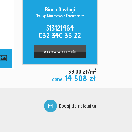
Biuro Obsługi
Obsługa Nieruchomości Komercyjnych
513121464
032 340 33 22
zostaw wiadomość
2
39,00 zł/m
14 508 zł
cena:
Dodaj do notatnika