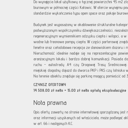
Do wynajęcia lokal użytkowy o łącznej powierzchni 45 m2 z
biurowym w północnej części Katowic. W ofercie wynajmu po
standardzie wykończenia typu open space oraz pokoje biurowe
Budynek jest wyposażony w okablowanie strukturalne kategori
podwyższonym współczynniku dźwiękoszczelności, niezależn
regeneracyjnym wymiennikiem odzysku ciepła i wilgoci, a 
wodne lub freonowe pompy ciepła. W części parterowej znajdu
fenetre oraz całodobowa recepcja ze stanowiskiem dozoru i mo
Nieruchomość idealnie nadaje się na reprezentacyjne powie
aranżacyjnym lokalu i bardzo dobrej komunikacji. Posiada d
ruchu – autostrady A4 czy Drogowej Trasy Średnicowej;
miejskiej; dogodny dojazd do dworca PKP i PKS czy lotniska 
Na terenie obiektu znajduje się parking mogący pomieścić o
CZYNSZ OFERTOWY
14 508,00 zł netto + 15,00 zł netto opłaty eksploatacyjne
Nota prawna
Opis oferty zawarty na stronie internetowej sporządzany jest
oraz informacji uzyskanych od właściciela, może podlegać aktua
w art. 66 i następnych K.C.