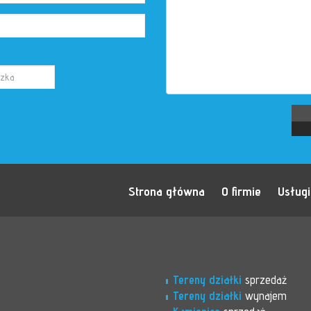
Strona główna
O firmie
Usługi
Tereny działki
sprzedaż
Tereny działki
wynajem