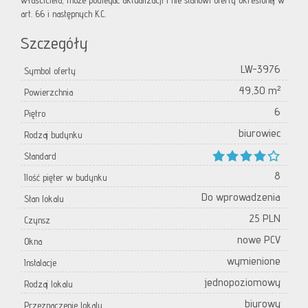
właściciela, może podlegać aktualizacji i nie stanowi oferty określonej w
art. 66 i następnych K.C.
Szczegóły
LW-3976
Symbol oferty
49,30 m²
Powierzchnia
6
Piętro
biurowiec
Rodzaj budynku
Standard
8
Ilość pięter w budynku
Do wprowadzenia
Stan lokalu
25 PLN
Czynsz
nowe PCV
Okna
wymienione
Instalacje
jednopoziomowy
Rodzaj lokalu
biurowy
Przeznaczenie lokalu