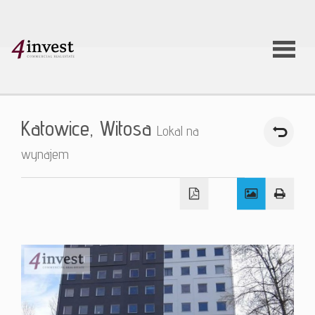
O firmie
Katowice,
Witosa
Lokal na
Usługi
wynajem
Oferty
nieruchom
Aktualnoś