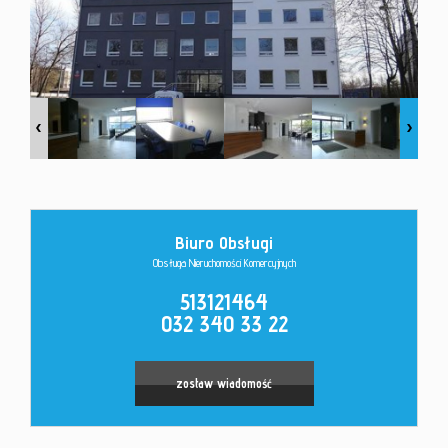
Kontakt
Biuro Obsługi
Obsługa Nieruchomości Komercyjnych
513121464
032 340 33 22
zostaw wiadomość