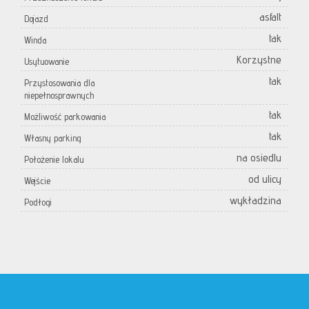
asfalt
Dojazd
tak
Winda
Korzystne
Usytuowanie
tak
Przystosowania dla
niepełnosprawnych
tak
Możliwość parkowania
tak
Własny parking
na osiedlu
Położenie lokalu
od ulicy
Wejście
wykładzina
Podłogi