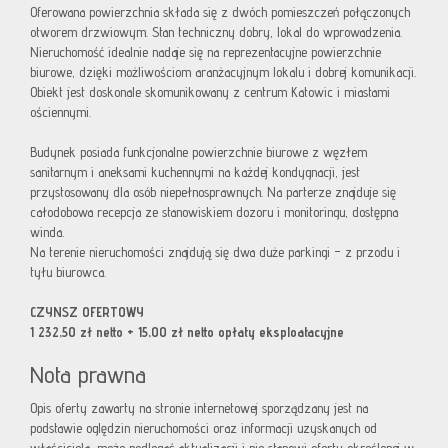
Oferowana powierzchnia składa się z dwóch pomieszczeń połączonych
otworem drzwiowym. Stan techniczny dobry, lokal do wprowadzenia.
Nieruchomość idealnie nadaje się na reprezentacyjne powierzchnie
biurowe, dzięki możliwościom aranżacyjnym lokalu i dobrej komunikacji.
Obiekt jest doskonale skomunikowany z centrum Katowic i miastami
ościennymi.
Budynek posiada funkcjonalne powierzchnie biurowe z węzłem
sanitarnym i aneksami kuchennymi na każdej kondygnacji, jest
przystosowany dla osób niepełnosprawnych. Na parterze znajduje się
całodobowa recepcja ze stanowiskiem dozoru i monitoringu, dostępna
winda.
Na terenie nieruchomości znajdują się dwa duże parkingi – z przodu i
tyłu biurowca.
CZYNSZ OFERTOWY
1 232,50 zł netto + 15,00 zł netto opłaty eksploatacyjne
Nota prawna
Opis oferty zawarty na stronie internetowej sporządzany jest na
podstawie oględzin nieruchomości oraz informacji uzyskanych od