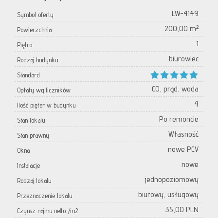
LW-4149
Symbol oferty
200,00 m²
Powierzchnia
1
Piętro
biurowiec
Rodzaj budynku
Standard
CO, prąd, woda
Opłaty wg liczników
4
Ilość pięter w budynku
Po remoncie
Stan lokalu
Własność
Stan prawny
nowe PCV
Okna
nowe
Instalacje
jednopoziomowy
Rodzaj lokalu
biurowy, usługowy
Przeznaczenie lokalu
35,00 PLN
Czynsz najmu netto /m2