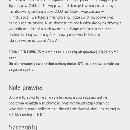
łącznej pow. 2.500 m. Niewątpliwym atutem jest własny ogrodzony i
monitorowany parking o pow. 2000 m2. Obiekt wyposażony w
klimatyzację i wentylację mechaniczną, łącze światłowodowe oraz
pełną sieć strukturalną. Nieruchomość posiada bardzo dobrą lokalizację z
względu na dobre skomunikowanie z ścisłym centrum miasta oraz
dostęp do Drogowej Trasy Średnicowej oraz węzła Sośnica
(skrzyżowanie autostrad A1 z A4).
CENA OFERTOWA 35 zł/m2 netto + koszty eksploatacji 20,21 zł/m2
netto
Do oferowanej powierzchni należy dodać 8% co stanowi opłatę za
części wspólne
Nota prawna
Opis oferty zawarty na stronie internetowej sporządzany jest na
podstawie oględzin nieruchomości oraz informacji uzyskanych od
właściciela, może podlegać aktualizacji i nie stanowi oferty określonej w
art. 66 i następnych K.C.
Szczegóły