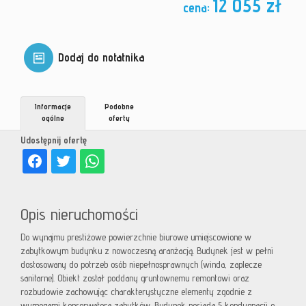
12 055 zł
cena:
Dodaj do notatnika
Informacje
Podobne
ogólne
oferty
Udostępnij ofertę
Opis nieruchomości
Do wynajmu prestiżowe powierzchnie biurowe umiejscowione w
zabytkowym budynku z nowoczesną aranżacją. Budynek jest w pełni
dostosowany do potrzeb osób niepełnosprawnych (winda, zaplecze
sanitarne). Obiekt został poddany gruntownemu remontowi oraz
rozbudowie zachowując charakterystyczne elementy zgodnie z
wymogami konserwatora zabytków. Budynek posiada 5 kondygnacji o