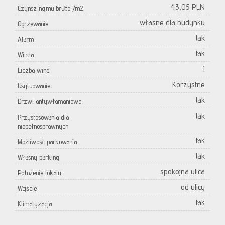
43,05 PLN
Czynsz najmu brutto /m2
własne dla budynku
Ogrzewanie
tak
Alarm
tak
Winda
1
Liczba wind
Korzystne
Usytuowanie
tak
Drzwi antywłamaniowe
tak
Przystosowania dla
niepełnosprawnych
tak
Możliwość parkowania
tak
Własny parking
spokojna ulica
Położenie lokalu
od ulicy
Wejście
tak
Klimatyzacja