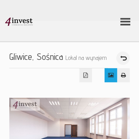
O firmie
Gliwice,
Sośnica
Lokal na wynajem
Usługi
Oferty
nieruchom
Aktualnoś