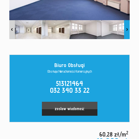
Kontakt
Biuro Obsługi
Obsługa Nieruchomości Komercyjnych
513121464
032 340 33 22
zostaw wiadomość
2
60,28 zł/m